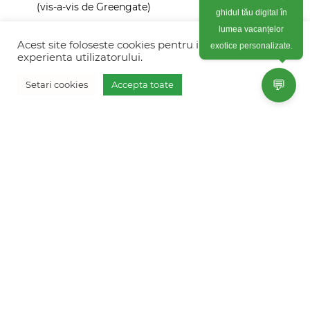
(vis-a-vis de Greengate)
ghidul tău digital în
+40754 012 262
lumea vacanțelor
Acest site foloseste cookies pentru imbunatati
exotice personalizate.
+40770 574 088
experienta utilizatorului.
info@freshholidays.ro
💬
Setari cookies
Accepta toate
Povestile noastre
Contact Fresh Holidays
Echipa Fresh Holidays
Politica de confidentialitate
Politica de cookies