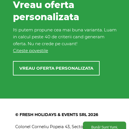
Vreau oferta
personalizata
Iti putem propune cea mai buna varianta. Luam
in calcul peste 40 de criterii cand generam
oferta. Nu ne crede pe cuvant!
Citeste povestile
VREAU OFERTA PERSONALIZATA
© FRESH HOLIDAYS & EVENTS SRL 2026
Colonel Corneliu Popeia 43, Sector 5, Bucuresti
Bună! Sunt Yumi,