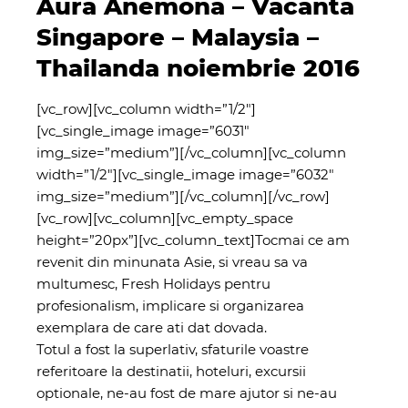
Aura Anemona – Vacanta
Singapore – Malaysia –
Thailanda noiembrie 2016
[vc_row][vc_column width=”1/2″]
[vc_single_image image=”6031″
img_size=”medium”][/vc_column][vc_column
width=”1/2″][vc_single_image image=”6032″
img_size=”medium”][/vc_column][/vc_row]
[vc_row][vc_column][vc_empty_space
height=”20px”][vc_column_text]Tocmai ce am
revenit din minunata Asie, si vreau sa va
multumesc, Fresh Holidays pentru
profesionalism, implicare si organizarea
exemplara de care ati dat dovada.
Totul a fost la superlativ, sfaturile voastre
referitoare la destinatii, hoteluri, excursii
optionale, ne-au fost de mare ajutor si ne-au