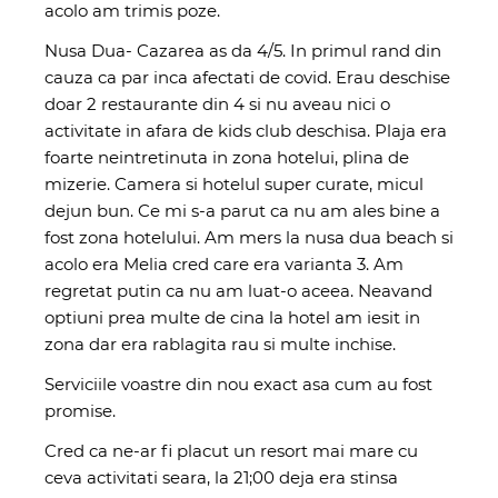
acolo am trimis poze.
Nusa Dua- Cazarea as da 4/5. In primul rand din
cauza ca par inca afectati de covid. Erau deschise
doar 2 restaurante din 4 si nu aveau nici o
activitate in afara de kids club deschisa. Plaja era
foarte neintretinuta in zona hotelui, plina de
mizerie. Camera si hotelul super curate, micul
dejun bun. Ce mi s-a parut ca nu am ales bine a
fost zona hotelului. Am mers la nusa dua beach si
acolo era Melia cred care era varianta 3. Am
regretat putin ca nu am luat-o aceea. Neavand
optiuni prea multe de cina la hotel am iesit in
zona dar era rablagita rau si multe inchise.
Serviciile voastre din nou exact asa cum au fost
promise.
Cred ca ne-ar fi placut un resort mai mare cu
ceva activitati seara, la 21;00 deja era stinsa