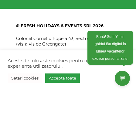
© FRESH HOLIDAYS & EVENTS SRL 2026
Colonel Corneliu Popeia 43, Sector 5, Bucuresti
Bună! Sunt Yumi,
(vis-a-vis de Greengate)
ghidul tău digital în
+40754 012 262
lumea vacanțelor
Acest site foloseste cookies pentru imbunatati
exotice personalizate.
+40770 574 088
experienta utilizatorului.
info@freshholidays.ro
💬
Setari cookies
Accepta toate
Povestile noastre
Contact Fresh Holidays
Echipa Fresh Holidays
Politica de confidentialitate