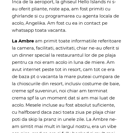
Inca de la aeroport, la ghiseul Hello Islands ni s-
au oferit pliante, niste apa, am fost primiti cu
ghirlande si cu programarea cu agenta locala de
acolo, Angelika. Am fost cu ea in contact pe
whatsapp toata vacanta.
La Ambre
am primit toate informatiile referitoare
la camera, facilitati, activitati, chiar ne-au oferit si
un dinner special la restaurantul lor de pe plaja
pentru ca noi eram acolo in luna de miere. Am
avut internet peste tot in resort, cam tot ce era
de baza pt o vacanta la mare puteai cumpara de
la chioscurile din resort, inclusiv costume de baie,
creme spf suveniruri, noi chiar am terminat
crema spf la un moment dat si am mai luat de
acolo. Mesele incluse au fost absolut suficiente,
cu halfboard daca zaci toata ziua pe plaja chiar
poti da skip la pranz in unele zile. La Ambre ne-
am simtit mai mult in largul nostru, era un vibe