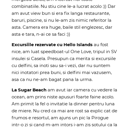
combinatiile. Nu stiu cine le-a lucrat acolo :)) Dar
am avut view bun si era fix langa restaurante,
baruri, piscine, si nu le-am zis nimic referitor la
asta. Camera era huge, baile stil englezesc, dar
asta e tara, n-ai ce sa faci :))
Excursiile rezervate cu Hello Islands
au fost
nice, am luat speedboat-ul One Love, tripul in SV
insulei si Casela. Presupun ca merita si excursiile
cu delfini, sa inoti sau sa-i vezi, dar nu suntem
nici inotatori prea buni, si delfini mai vazusem,
asa ca nu ne-am bagat pana la urma.
La Sugar Beach
am avut iar camera cu vedere la
ocean, am prins niste apusuri foarte faine acolo.
Am primit la fel o invitatie la dinner pentru luna
de miere. Nu cred ca mai are rost sa explic cat de
frumos e resortul, am ajuns un pic la Pirogue
intr-o zi si cand m-am intors i-am zis sotului ca la