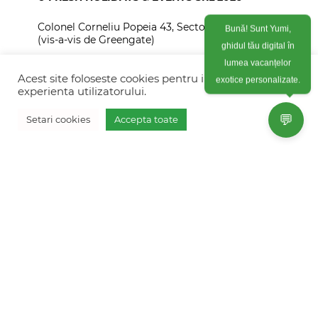
Bună! Sunt Yumi,
Colonel Corneliu Popeia 43, Sector 5, Bucuresti
(vis-a-vis de Greengate)
ghidul tău digital în
lumea vacanțelor
+40754 012 262
exotice personalizate.
Acest site foloseste cookies pentru imbunatati
+40770 574 088
experienta utilizatorului.
info@freshholidays.ro
💬
Setari cookies
Accepta toate
Povestile noastre
Contact Fresh Holidays
Echipa Fresh Holidays
Politica de confidentialitate
Politica de cookies