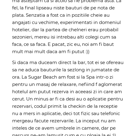
ma asteptam ca si acolo sa fie problema asta. La
fel, la final lipseau niste bauturi de pe nota de
plata. Senzatia a fost ca in pozitiile cheie au
angajati cu vechime, experimentati in domeniul
hotelier, dar la partea de chelneri erau probabil
sezonieri, mereu isi intrebau alti colegi cum sa
faca, ce sa faca. E pacat, zic eu, noi am fi baut
mult mai mult daca am fi putut :))
Si daca ma duceam direct la bar, tot ei se ofereau
sa ne aduca bauturile la sezlong in jumatate de
ora. La Sugar Beach am fost si la Spa intr-o zi
pentru un masaj de relaxare, nefiind f aglomerat
hotelul am putut rezerva in aceeasi zi in care am
cerut. Un minus ar fi ca desi au o aplicatie pentru
rezervari, codul primit la checkin de la receptie
nu a mers in aplicatie, deci tot fizic sau telefonic
mergeau facute rezervarile. La inceput nu am
inteles de ce avem umbrele in camere, dar pe
parcurs ne-am lamurit cum e cu ploaia la ei :))