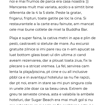
noi e mai frumos de parca era casa noastra :))
Mancarea mult mai variata, acolo s-a simtit bine
diferenta de la 4 la 5 stele. Peste la gratar,
frigarui, fripturi, toate gatite pe loc la cina. Si
restaurantele a la carte erau fainute, am mancat
cele mai bune cotlete de miel la Buddha Bar.
Plaja e super faina, la cativa metri in apa e plin de
pesti, castraveti si stelute de mare. Au excursii
gratuite zilnice si imi pare rau ca n-am apucat sa
luat bottom glass boat-ul din ultima zi cand
aveam rezervarea, dar a plouat toata ziua, fix la
plecare s-a stricat vremea. La fel, servirea cam
lenta la plaja/piscina, pt cine e cu all inclusive
pbbl ca e in avantajul hotelului sa nu fie rapizi,
dar pt noi, eram in stare sa-mi pun singura cola
in unele zile doar ca sa beau ceva. Extrem de
greu te serveste cineva, asta e valabila la ambele
hoteluri, dar Sugar Beach era mai mult gol si nu