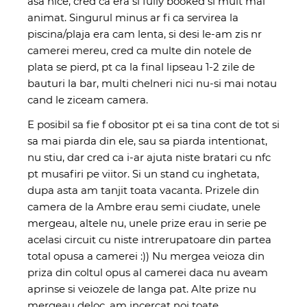
asa nice, cred ca era si fully booked si mult mai
animat. Singurul minus ar fi ca servirea la
piscina/plaja era cam lenta, si desi le-am zis nr
camerei mereu, cred ca multe din notele de
plata se pierd, pt ca la final lipseau 1-2 zile de
bauturi la bar, multi chelneri nici nu-si mai notau
cand le ziceam camera.
E posibil sa fie f obositor pt ei sa tina cont de tot si
sa mai piarda din ele, sau sa piarda intentionat,
nu stiu, dar cred ca i-ar ajuta niste bratari cu nfc
pt musafiri pe viitor. Si un stand cu inghetata,
dupa asta am tanjit toata vacanta. Prizele din
camera de la Ambre erau semi ciudate, unele
mergeau, altele nu, unele prize erau in serie pe
acelasi circuit cu niste intrerupatoare din partea
total opusa a camerei :)) Nu mergea veioza din
priza din coltul opus al camerei daca nu aveam
aprinse si veiozele de langa pat. Alte prize nu
mergeau deloc, am incercat noi toate