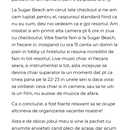
La Sugar Beach am cerut late checkout si ne-am
cam luptat pentru el, raspunsul standard fiind ca
nu au cum, desi noi vedeam ca e gol resortul. Am
insistat si am primit alta camera pt 6 ore in ziua
cu checkoutul. Vibe foarte fain si la Sugar Beach,
in fiecare zi, incepand cu ora 15 canta un domn la
pian in lobby-ul hotelului si rasuna incredibil de
fain in tot resortul. Live music chiar in fiecare
seara, si instrumental si tot, asta incepuse sa
devina chiar suparator la un moment dat pt ca
tinea pana pe la 22-23 in unele seri si daca voiai
sa vorbesti ceva chiar si in camera, sau sa te uiti
la un film, nu auzeai de muzica de afara.
Ca o concluzie, a fost foarte relaxant sa se ocupe
altcineva de organizarea vacantei noastre!
Asta e de obicei jobul meu si vine la pachet cu
anumite anxietati cand pleci de acasa, dar acum