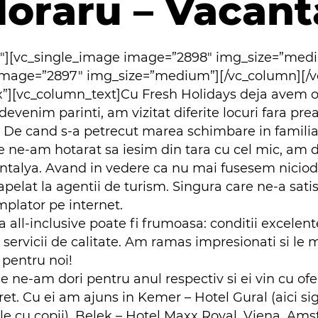
Moraru – Vacant
2″][vc_single_image image=”2898″ img_size=”med
 image=”2897″ img_size=”medium”][/vc_column][/v
][vc_column_text]Cu Fresh Holidays deja avem o 
devenim parinti, am vizitat diferite locuri fara pre
c. De cand s-a petrecut marea schimbare in familia
are ne-am hotarat sa iesim din tara cu cel mic, am
n Antalya. Avand in vedere ca nu mai fusesem niciod
pelat la agentii de turism. Singura care ne-a satis
mplator pe internet.
la all-inclusive poate fi frumoasa: conditii excele
e, servicii de calitate. Am ramas impresionati si l
 pentru noi!
 ne-am dori pentru anul respectiv si ei vin cu of
pret. Cu ei am ajuns in Kemer – Hotel Gural (aici s
ile cu copii), Belek – Hotel Maxx Royal, Viena, 