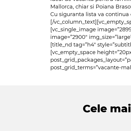
Mallorca, chiar si Poiana Braso
Cu siguranta lista va continua
[/vc_column_text][vc_empty_sp
[vc_single_image image=”2899
image=”2900″ img_size=”large
[title_nd tag=”h4″ style=”subti
[vc_empty_space height=”20px
post_grid_packages_layout=”p
post_grid_terms=”vacante-mall
Cele mai 