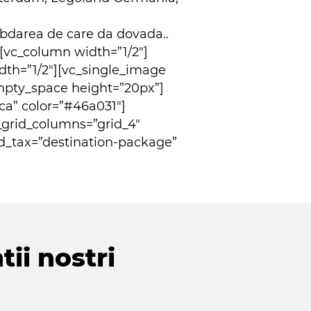
abdarea de care da dovada..
[vc_column width=”1/2″]
th=”1/2″][vc_single_image
mpty_space height=”20px”]
rca” color=”#46a031″]
_grid_columns=”grid_4″
d_tax=”destination-package”
tii nostri