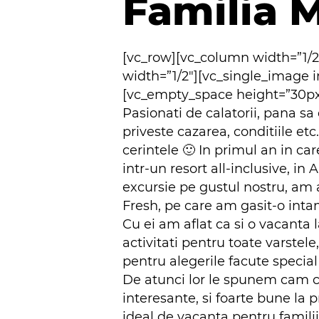
Familia 
[vc_row][vc_column width=”1/
width=”1/2″][vc_single_image
[vc_empty_space height=”30px”
Pasionati de calatorii, pana sa 
priveste cazarea, conditiile et
cerintele 🙂 In primul an in c
intr-un resort all-inclusive, i
excursie pe gustul nostru, am a
Fresh, pe care am gasit-o inta
Cu ei am aflat ca si o vacanta 
activitati pentru toate varstel
pentru alegerile facute special
De atunci lor le spunem cam ce
interesante, si foarte bune la 
ideal de vacanta pentru famili