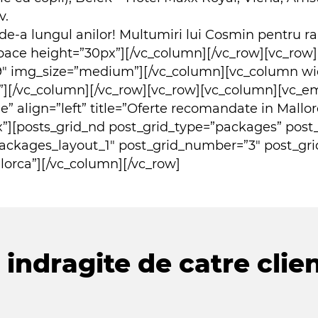
v.
 de-a lungul anilor! Multumiri lui Cosmin pentru r
ace height=”30px”][/vc_column][/vc_row][vc_row]
″ img_size=”medium”][/vc_column][vc_column wid
”][/vc_column][/vc_row][vc_row][vc_column][vc_e
tle” align=”left” title=”Oferte recomandate in Mallo
”][posts_grid_nd post_grid_type=”packages” post
ackages_layout_1″ post_grid_number=”3″ post_gri
orca”][/vc_column][/vc_row]
indragite de catre clien