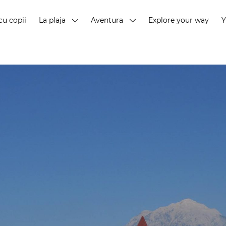
cu copii
La plaja
Aventura
Explore your way