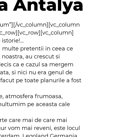
a Antalya
ium”][/vc_column][vc_column
c_row][vc_row][vc_column]
istorie!…
a multe pretentii in ceea ce
 noastra, au crescut si
 decis ca e cazul sa mergem
ata, si nici nu era genul de
facut pe toate planurile a fost
nte, atmosfera frumoasa,
e multumim pe aceasta cale
erte care mai de care mai
igur vom mai reveni, este locul
Amsterdam, Legoland Germania,