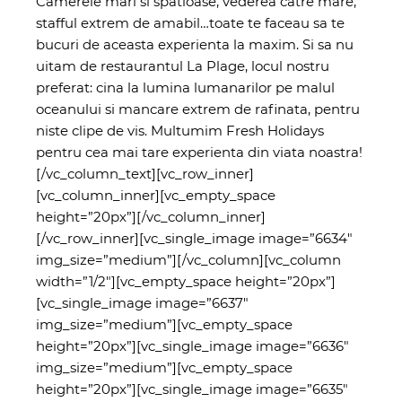
Camerele mari si spatioase, vederea catre mare,
stafful extrem de amabil…toate te faceau sa te
bucuri de aceasta experienta la maxim. Si sa nu
uitam de restaurantul La Plage, locul nostru
preferat: cina la lumina lumanarilor pe malul
oceanului si mancare extrem de rafinata, pentru
niste clipe de vis. Multumim Fresh Holidays
pentru cea mai tare experienta din viata noastra!
[/vc_column_text][vc_row_inner]
[vc_column_inner][vc_empty_space
height=”20px”][/vc_column_inner]
[/vc_row_inner][vc_single_image image=”6634″
img_size=”medium”][/vc_column][vc_column
width=”1/2″][vc_empty_space height=”20px”]
[vc_single_image image=”6637″
img_size=”medium”][vc_empty_space
height=”20px”][vc_single_image image=”6636″
img_size=”medium”][vc_empty_space
height=”20px”][vc_single_image image=”6635″