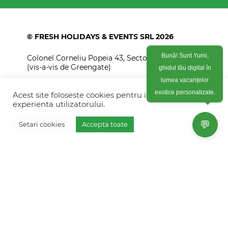
© FRESH HOLIDAYS & EVENTS SRL 2026
Colonel Corneliu Popeia 43, Sector 5, Bucuresti
Bună! Sunt Yumi,
(vis-a-vis de Greengate)
ghidul tău digital în
+40754 012 262
lumea vacanțelor
Acest site foloseste cookies pentru imbunatati
exotice personalizate.
+40770 574 088
experienta utilizatorului.
info@freshholidays.ro
💬
Setari cookies
Accepta toate
Povestile noastre
Contact Fresh Holidays
Echipa Fresh Holidays
Politica de confidentialitate