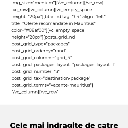
img_size=”medium”][/vc_column][/vc_row]
[vc_row][vc_column][vc_empty_space
height=”20px”][title_nd tag=”h4″ align=”left”
title=”Oferte recomandate in Mauritius”
color=”#08af00″][vc_empty_space
height=”20px”][posts_grid_nd
post_grid_type=”packages”
post_grid_orderby=”rand”
post_grid_columns=”grid_4″
post_grid_packages_layout=”packages_layout_1″
post_grid_number=”3″
post_grid_tax=”destination-package”
post_grid_terms=”vacante-mauritius”]
[/vc_column][/vc_row]
Cele mai indragite de catre