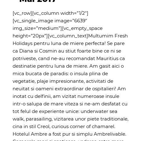
[vc_row][vc_column width=”1/2″]
[vc_single_image image=”6639″
img_size=”medium”][vc_empty_space
height=”20px”][vc_column_text]
Multumim Fresh
Holidays pentru luna de miere perfecta! Se pare
ca Diana si Cosmin au stiut foarte bine ce ni se
potriveste, cand ne-au recomandat Mauritius ca
destinatie pentru luna de miere. Am gasit aici o
mica bucata de paradis: o insula plina de
vegetatie, plaje impresionante, activitati de
neuitat si oameni extraordinar de ospitalieri! Am
inotat cu delfinii, am vizitat numeroase insule
intr-o salupa de mare viteza si ne-am desfatat cu
tot felul de experiente unice: under
water sea
walk, parasailing, vizitarea unor piete traditionale,
cina in stil Creol, curious corner of chamarel.
Hotelul Ambre a fost pur si simplu Ambrelivable.