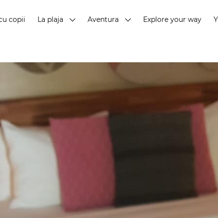
cu copii
La plaja
Aventura
Explore your way