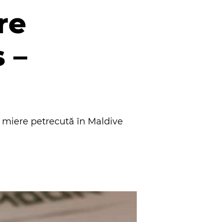
re
 –
miere petrecută în Maldive