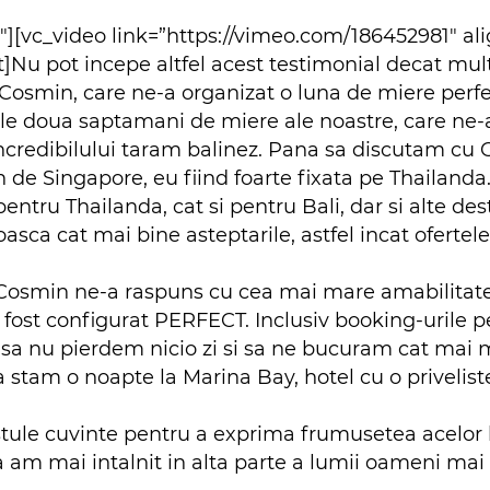
″][vc_video link=”https://vimeo.com/186452981″ a
]Nu pot incepe altfel acest testimonial decat mul
i Cosmin, care ne-a organizat o luna de miere perfe
le doua saptamani de miere ale noastre, care ne-
incredibilului taram balinez. Pana sa discutam cu
in de Singapore, eu fiind foarte fixata pe Thailan
pentru Thailanda, cat si pentru Bali, dar si alte des
asca cat mai bine asteptarile, astfel incat ofertel
e Cosmin ne-a raspuns cu cea mai mare amabilitate
 a fost configurat PERFECT. Inclusiv booking-urile 
at sa nu pierdem nicio zi si sa ne bucuram cat mai
 stam o noapte la Marina Bay, hotel cu o privelist
ule cuvinte pentru a exprima frumusetea acelor lo
 am mai intalnit in alta parte a lumii oameni mai 