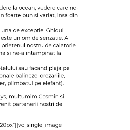
edere la ocean, vedere care ne-
 foarte bun si variat, insa din
 una de exceptie. Ghidul
, este un om de senzatie. A
u, prietenul nostru de calatorie
na si ne-a intampinat la
otelului sau facand plaja pe
nale balineze, orezariile,
er, plimbatul pe elefant).
days, multumim Cosmin si
enit partenerii nostri de
”20px”][vc_single_image