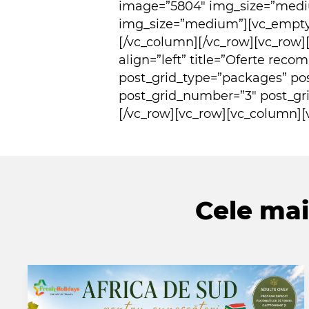
image=”5804″ img_size=”medi
img_size=”medium”][vc_empty
[/vc_column][/vc_row][vc_row]
align=”left” title=”Oferte rec
post_grid_type=”packages” po
post_grid_number=”3″ post_gri
[/vc_row][vc_row][vc_column][
Cele mai 