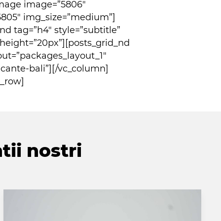
image image=”5806″
5805″ img_size=”medium”]
d tag=”h4″ style=”subtitle”
 height=”20px”][posts_grid_nd
out=”packages_layout_1″
cante-bali”][/vc_column]
c_row]
tii nostri