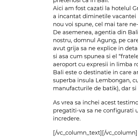
prietenosi ca in Bali.
Aici am fost cazati la hotelul
a incantat diminetile vacantei 
nou voi spune, cel mai tare n
De asemenea, agentia din Bali 
nostru, domnul Agung, pe care s
avut grija sa ne explice in detal
si asa cum spunea si el “frate
aeroport cu expresii in limba r
Bali este o destinatie in care 
superba insula Lembongan, cu ac
manufacturile de batik), dar si
As vrea sa inchei acest test
pregatiti-va sa ne configurati 
incredere.
[/vc_column_text][/vc_column