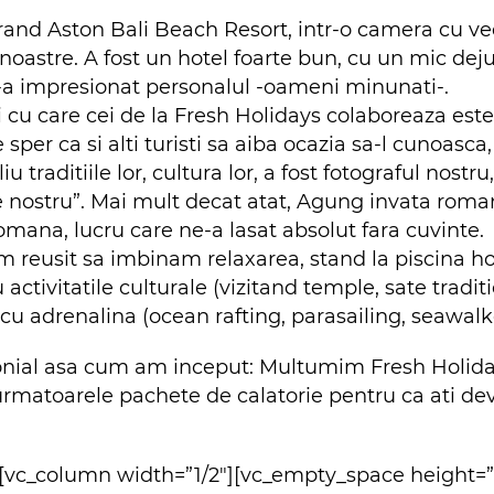
 Grand Aston Bali Beach Resort, intr-o camera cu v
noastre. A fost un hotel foarte bun, cu un mic dejun
e-a impresionat personalul -oameni minunati-.
cu care cei de la Fresh Holidays colaboreaza este
per ca si alti turisti sa aiba ocazia sa-l cunoasca
iu traditiile lor, cultura lor, a fost fotograful nostr
le nostru”. Mai mult decat atat, Agung invata roma
omana, lucru care ne-a lasat absolut fara cuvinte.
am reusit sa imbinam relaxarea, stand la piscina h
tivitatile culturale (vizitand temple, sate traditio
 cu adrenalina (ocean rafting, parasailing, seawalk
imonial asa cum am inceput: Multumim Fresh Holi
urmatoarele pachete de calatorie pentru ca ati dev
][vc_column width=”1/2″][vc_empty_space height=