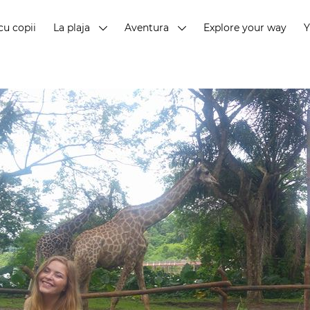
cu copii
La plaja
Aventura
Explore your way