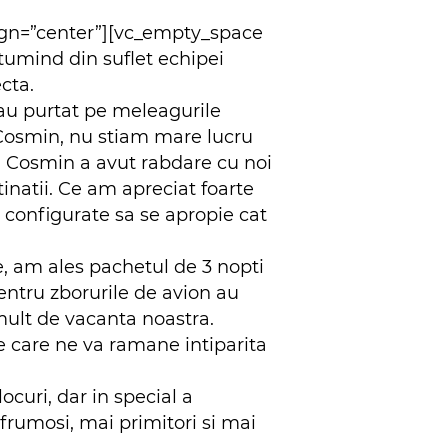
lign=”center”][vc_empty_space
tumind din suflet echipei
cta.
au purtat pe meleagurile
 Cosmin, nu stiam mare lucru
da. Cosmin a avut rabdare cu
noi
tinatii. Ce am apreciat foarte
e configurate sa se apropie cat
, am ales pachetul de 3 nopti
pentru zborurile de avion au
 mult de vacanta noastra.
e care ne va ramane intiparita
curi, dar in special a
frumosi, mai primitori si mai