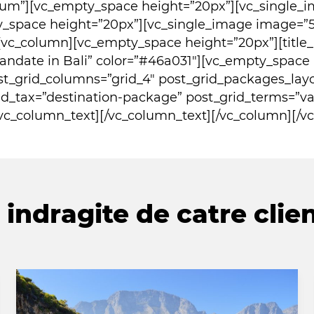
um”][vc_empty_space height=”20px”][vc_single_
_space height=”20px”][vc_single_image image=”
[vc_column][vc_empty_space height=”20px”][title_n
omandate in Bali” color=”#46a031″][vc_empty_space
st_grid_columns=”grid_4″ post_grid_packages_lay
d_tax=”destination-package” post_grid_terms=”va
vc_column_text][/vc_column_text][/vc_column][/v
indragite de catre clien