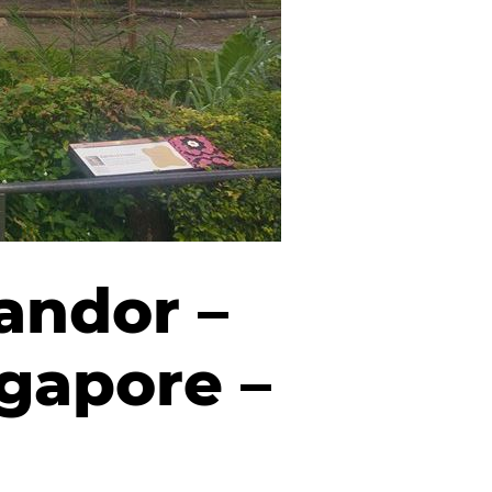
andor –
ngapore –