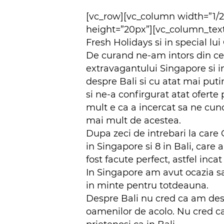
[vc_row][vc_column width=”1/2
height=”20px”][vc_column_text
Fresh Holidays si in special lu
De curand ne-am intors din ce
extravagantului Singapore si 
despre Bali si cu atat mai put
si ne-a confirgurat atat oferte 
mult e ca a incercat sa ne cuno
mai mult de acestea.
Dupa zeci de intrebari la car
in Singapore si 8 in Bali, care
fost facute perfect, astfel inc
In Singapore am avut ocazia sa
in minte pentru totdeauna.
Despre Bali nu cred ca am dest
oamenilor de acolo. Nu cred ca