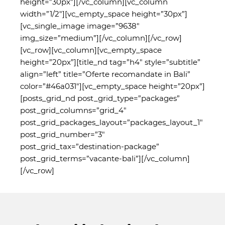
height=”30px”][/vc_column][vc_column
width=”1/2″][vc_empty_space height=”30px”]
[vc_single_image image=”9638″
img_size=”medium”][/vc_column][/vc_row]
[vc_row][vc_column][vc_empty_space
height=”20px”][title_nd tag=”h4″ style=”subtitle”
align=”left” title=”Oferte recomandate in Bali”
color=”#46a031″][vc_empty_space height=”20px”]
[posts_grid_nd post_grid_type=”packages”
post_grid_columns=”grid_4″
post_grid_packages_layout=”packages_layout_1″
post_grid_number=”3″
post_grid_tax=”destination-package”
post_grid_terms=”vacante-bali”][/vc_column]
[/vc_row]