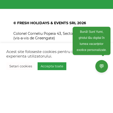
© FRESH HOLIDAYS & EVENTS SRL 2026
Colonel Corneliu Popeia 43, Sector 5, Bucuresti
Bună! Sunt Yumi,
(vis-a-vis de Greengate)
ghidul tău digital în
+40754 012 262
lumea vacanțelor
Acest site foloseste cookies pentru imbunatati
exotice personalizate.
+40770 574 088
experienta utilizatorului.
info@freshholidays.ro
💬
Setari cookies
Accepta toate
Povestile noastre
Contact Fresh Holidays
Echipa Fresh Holidays
Politica de confidentialitate