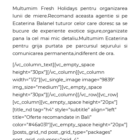
Multumim Fresh Holidays pentru organizarea
lunii de miere.Recomand aceasta agentie si pe
Ecaterina Balanel tuturor celor care doresc sa se
bucure de experiente exotice sigure,organizate
pana la cel mai mic detaliu.Multumim Ecaterina
pentru grija purtata pe parcursul sejurului si
comunicarea permanenta,indiferent de ora.
[/vc_column_text][vc_empty_space
height=”30px”][/vc_column][vc_column
width=”1/2″][vc_single_image image=”9839″
img_size=”medium”][vc_empty_space
height=”30px”][/vc_column][/vc_row][vc_row]
[vc_column][vc_empty_space height=”20px”]
[title_nd tag=”h4″ style=”subtitle” align=”left”
title=”Oferte recomandate in Bali”
color=”#46a031″][vc_empty_space height=”20px”]
[posts_grid_nd post_grid_type=”packages”
post_grid_columns=”grid_4″