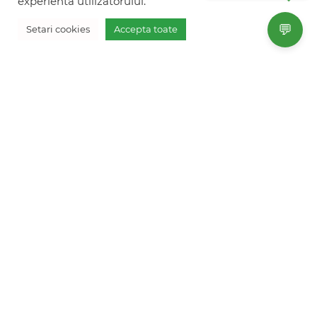
experienta utilizatorului.
info@freshholidays.ro
💬
Setari cookies
Accepta toate
Povestile noastre
Contact Fresh Holidays
Echipa Fresh Holidays
Politica de confidentialitate
Politica de cookies