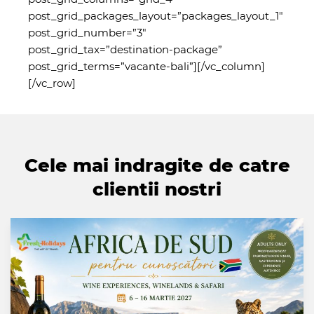
post_grid_packages_layout=”packages_layout_1″
post_grid_number=”3″
post_grid_tax=”destination-package”
post_grid_terms=”vacante-bali”][/vc_column]
[/vc_row]
Cele mai indragite de catre
clientii nostri