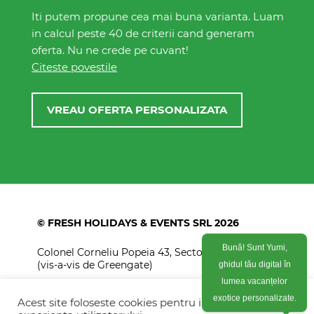
Iti putem propune cea mai buna varianta. Luam
in calcul peste 40 de criterii cand generam
oferta. Nu ne crede pe cuvant!
Citeste povestile
VREAU OFERTA PERSONALIZATA
© FRESH HOLIDAYS & EVENTS SRL 2026
Colonel Corneliu Popeia 43, Sector 5, Bucuresti
Bună! Sunt Yumi,
(vis-a-vis de Greengate)
ghidul tău digital în
lumea vacanțelor
+40754 012 262
Acest site foloseste cookies pentru imbunatati
exotice personalizate.
+40770 574 088