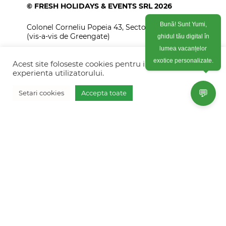
© FRESH HOLIDAYS & EVENTS SRL 2026
Colonel Corneliu Popeia 43, Sector 5, Bucuresti
Bună! Sunt Yumi,
(vis-a-vis de Greengate)
ghidul tău digital în
+40754 012 262
lumea vacanțelor
Acest site foloseste cookies pentru imbunatati
exotice personalizate.
+40770 574 088
experienta utilizatorului.
info@freshholidays.ro
💬
Setari cookies
Accepta toate
Povestile noastre
Contact Fresh Holidays
Echipa Fresh Holidays
Politica de confidentialitate
Politica de cookies