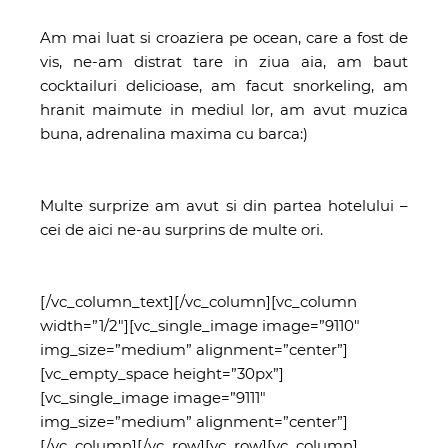
Am mai luat si croaziera pe ocean, care a fost de
vis, ne-am distrat tare in ziua aia, am baut
cocktailuri delicioase, am facut snorkeling, am
hranit maimute in mediul lor, am avut muzica
buna, adrenalina maxima cu barca:)
Multe surprize am avut si din partea hotelului –
cei de aici ne-au surprins de multe ori.
[/vc_column_text][/vc_column][vc_column
width=”1/2″][vc_single_image image=”9110″
img_size=”medium” alignment=”center”]
[vc_empty_space height=”30px”]
[vc_single_image image=”9111″
img_size=”medium” alignment=”center”]
[/vc_column][/vc_row][vc_row][vc_column]