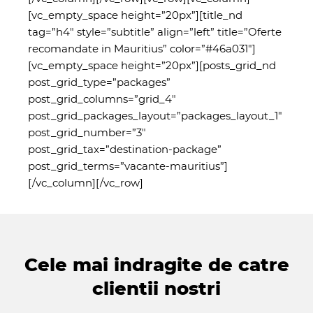
[vc_empty_space height=”20px”][title_nd
tag=”h4″ style=”subtitle” align=”left” title=”Oferte
recomandate in Mauritius” color=”#46a031″]
[vc_empty_space height=”20px”][posts_grid_nd
post_grid_type=”packages”
post_grid_columns=”grid_4″
post_grid_packages_layout=”packages_layout_1″
post_grid_number=”3″
post_grid_tax=”destination-package”
post_grid_terms=”vacante-mauritius”]
[/vc_column][/vc_row]
Cele mai indragite de catre
clientii nostri