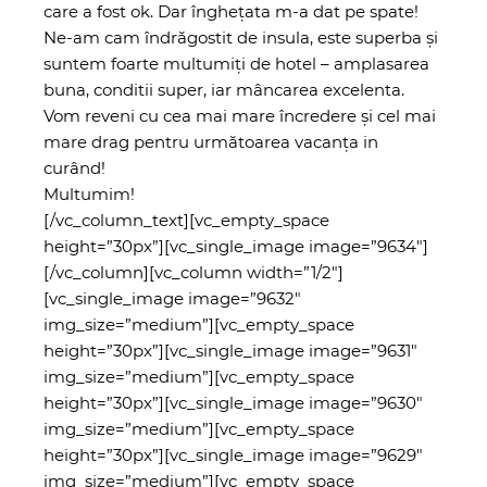
care a fost ok. Dar înghețata m-a dat pe spate!
Ne-am cam îndrăgostit de insula, este superba și
suntem foarte multumiți de hotel – amplasarea
buna, conditii super, iar mâncarea excelenta.
Vom reveni cu cea mai mare încredere și cel mai
mare drag pentru următoarea vacanța in
curând!
Multumim!
[/vc_column_text][vc_empty_space
height=”30px”][vc_single_image image=”9634″]
[/vc_column][vc_column width=”1/2″]
[vc_single_image image=”9632″
img_size=”medium”][vc_empty_space
height=”30px”][vc_single_image image=”9631″
img_size=”medium”][vc_empty_space
height=”30px”][vc_single_image image=”9630″
img_size=”medium”][vc_empty_space
height=”30px”][vc_single_image image=”9629″
img_size=”medium”][vc_empty_space