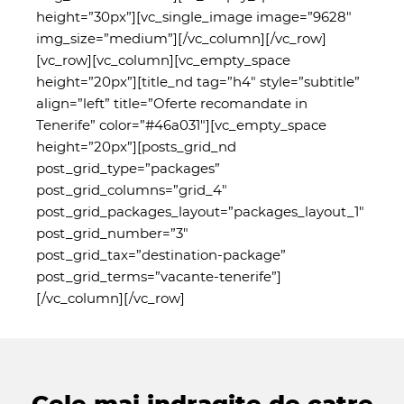
height=”30px”][vc_single_image image=”9628″
img_size=”medium”][/vc_column][/vc_row]
[vc_row][vc_column][vc_empty_space
height=”20px”][title_nd tag=”h4″ style=”subtitle”
align=”left” title=”Oferte recomandate in
Tenerife” color=”#46a031″][vc_empty_space
height=”20px”][posts_grid_nd
post_grid_type=”packages”
post_grid_columns=”grid_4″
post_grid_packages_layout=”packages_layout_1″
post_grid_number=”3″
post_grid_tax=”destination-package”
post_grid_terms=”vacante-tenerife”]
[/vc_column][/vc_row]