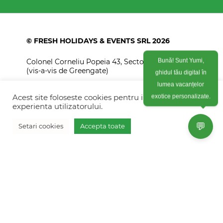
© FRESH HOLIDAYS & EVENTS SRL 2026
Colonel Corneliu Popeia 43, Sector 5, Bucuresti
Bună! Sunt Yumi,
(vis-a-vis de Greengate)
ghidul tău digital în
+40754 012 262
lumea vacanțelor
Acest site foloseste cookies pentru imbunatati
exotice personalizate.
+40770 574 088
experienta utilizatorului.
info@freshholidays.ro
💬
Setari cookies
Accepta toate
Povestile noastre
Contact Fresh Holidays
Echipa Fresh Holidays
Politica de confidentialitate