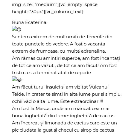
img_size=”medium”][vc_empty_space
height=”30px”][vc_column_text]
Buna Ecaterina
Suntem extrem de multumiți de Tenerife din
toate punctele de vedere. A fost o vacanța
extrem de frumoasa, cu multă adrenalina.
Am rămas cu amintiri superbe, am fost incantați
de tot ce am văzut , de tot ce am făcut! Am fost
triști ca s-a terminat atat de repede
Am făcut turul insulei si am vizitat Vulcanul
Teide. In crater te simți in alta lume pur și simplu,
ochii văd o alta lume. Este extraordinar!!!!
Am fost la Masca, unde am mâncat cea mai
buna înghețată din lume: înghețată de cactus.
Am încercat și limonada de cactus care este un
pic ciudata la gust și checul cu sirop de cactus