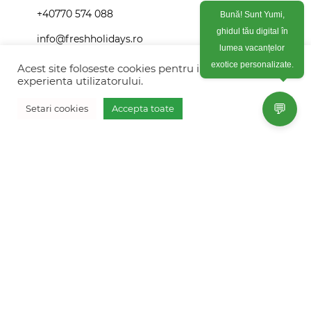
+40770 574 088
Bună! Sunt Yumi,
ghidul tău digital în
info@freshholidays.ro
lumea vacanțelor
Acest site foloseste cookies pentru imbunatati
exotice personalizate.
experienta utilizatorului.
Povestile noastre
💬
Setari cookies
Accepta toate
Contact Fresh Holidays
Vreau oferta personalizata
Echipa Fresh Holidays
Politica de confidentialitate
Politica de cookies