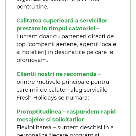
pentru tine.
Calitatea superioară a serviciilor
prestate in timpul calatoriei
–
Lucram doar cu parteneri directi de
top (companii aeriene, agentii locale
si hotelieri) in destinatiile pe care le
promovam.
Clientii nostri ne recomanda
–
printre motivele principale pentru
care mii de călători aleg serviciile
Fresh Holidays se numara:
Promptitudinea – raspundem rapid
mesajelor si solicitarilor
Flexibilitatea – suntem deschisi in a
personaliza fiecare program si