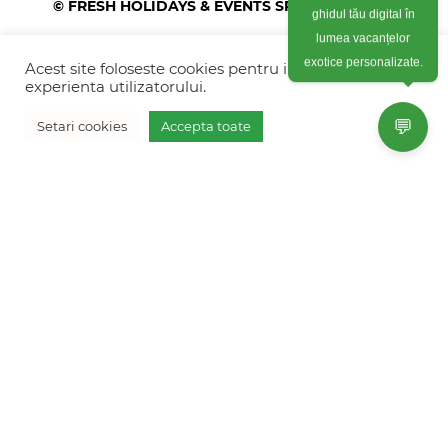
© FRESH HOLIDAYS & EVENTS SRL 2026
ghidul tău digital în
lumea vacanțelor
Colonel Corneliu Popeia 43, Sector 5, Bucuresti
(vis-a-vis de Greengate)
Acest site foloseste cookies pentru imbunatati
exotice personalizate.
experienta utilizatorului.
+40754 012 262
💬
Setari cookies
Accepta toate
+40770 574 088
Vreau oferta personalizata
info@freshholidays.ro
Povestile noastre
Contact Fresh Holidays
Echipa Fresh Holidays
Politica de confidentialitate
Politica de cookies