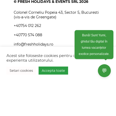
© FRESH HOLIDAYS & EVENTS SRL 2026
Colonel Corneliu Popeia 43, Sector 5, Bucuresti
(vis-a-vis de Greengate)
+40754 012 262
+40770 574 088
Bună! Sunt Yumi,
ghidul tău digital în
info@freshholidays.ro
lumea vacanțelor
Acest site foloseste cookies pentru imbunatati
exotice personalizate.
experienta utilizatorului.
Povestile noastre
💬
Setari cookies
Accepta toate
Contact Fresh Holidays
Vreau oferta personalizata
Echipa Fresh Holidays
Politica de confidentialitate
Politica de cookies