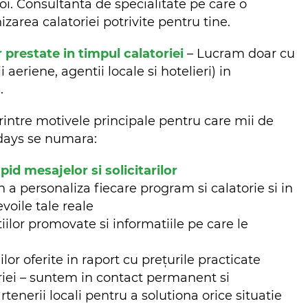
oi. Consultanta de specialitate pe care o
zarea calatoriei potrivite pentru tine.
r prestate in timpul calatoriei
– Lucram doar cu
aeriene, agentii locale si hotelieri) in
m.
rintre motivele principale pentru care mii de
lidays se numara:
d mesajelor si solicitarilor
n a personaliza fiecare program si calatorie si in
evoile tale reale
iilor promovate si informatiile pe care le
ilor oferite in raport cu prețurile practicate
riei – suntem in contact permanent si
nerii locali pentru a solutiona orice situatie