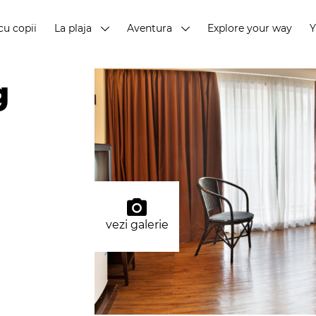
cu copii
La plaja
Aventura
Explore your way
g
vezi galerie