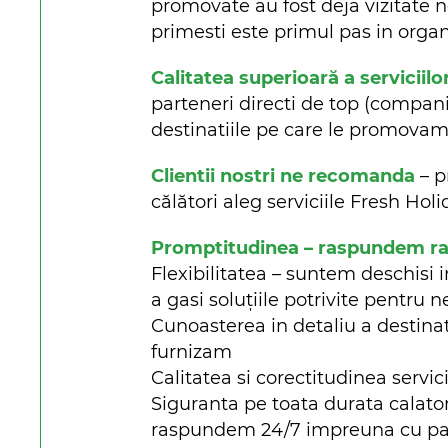
promovate au fost deja vizitate n
primesti este primul pas in organi
Calitatea superioară a serviciilo
parteneri directi de top (companii 
destinatiile pe care le promova
Clientii nostri ne recomanda
– p
călători aleg serviciile Fresh Ho
Promptitudinea – raspundem rapi
Flexibilitatea – suntem deschisi i
a gasi soluțiile potrivite pentru n
Cunoasterea in detaliu a destinat
furnizam
Calitatea si corectitudinea servici
Siguranta pe toata durata calato
raspundem 24/7 impreuna cu parte