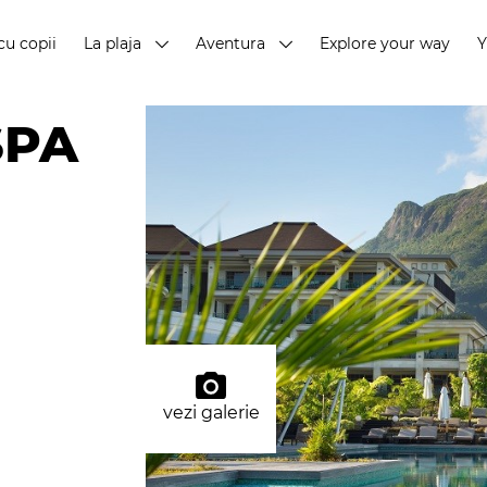
cu copii
La plaja
Aventura
Explore your way
SPA
vezi galerie