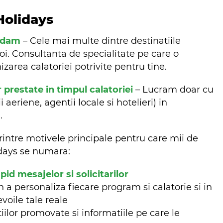
Holidays
ndam
– Cele mai multe dintre destinatiile
oi. Consultanta de specialitate pe care o
zarea calatoriei potrivite pentru tine.
r prestate in timpul calatoriei
– Lucram doar cu
aeriene, agentii locale si hotelieri) in
m.
rintre motivele principale pentru care mii de
lidays se numara:
d mesajelor si solicitarilor
n a personaliza fiecare program si calatorie si in
evoile tale reale
iilor promovate si informatiile pe care le