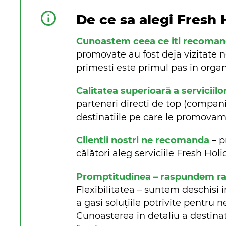
De ce sa alegi Fresh 
Cunoastem ceea ce iti recoma
promovate au fost deja vizitate n
primesti este primul pas in organi
Calitatea superioară a serviciilo
parteneri directi de top (companii 
destinatiile pe care le promova
Clientii nostri ne recomanda
– p
călători aleg serviciile Fresh Ho
Promptitudinea – raspundem rapi
Flexibilitatea – suntem deschisi i
a gasi soluțiile potrivite pentru n
Cunoasterea in detaliu a destinat