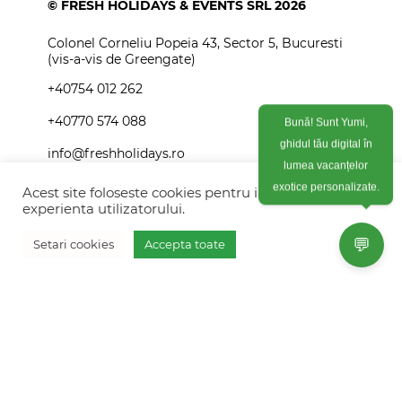
© FRESH HOLIDAYS & EVENTS SRL 2026
Colonel Corneliu Popeia 43, Sector 5, Bucuresti
(vis-a-vis de Greengate)
+40754 012 262
+40770 574 088
Bună! Sunt Yumi,
ghidul tău digital în
info@freshholidays.ro
lumea vacanțelor
Acest site foloseste cookies pentru imbunatati
exotice personalizate.
experienta utilizatorului.
Povestile noastre
💬
Setari cookies
Accepta toate
Contact Fresh Holidays
Vreau oferta personalizata
Echipa Fresh Holidays
Politica de confidentialitate
Politica de cookies