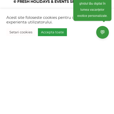
© FRESH HOLIDAYS & EVENTS SRL 2026
ghidul tău digital în
lumea vacanțelor
Colonel Corneliu Popeia 43, Sector 5, Bucuresti
(vis-a-vis de Greengate)
Acest site foloseste cookies pentru imbunatati
exotice personalizate.
experienta utilizatorului.
+40754 012 262
💬
Setari cookies
Accepta toate
+40770 574 088
Vreau oferta personalizata
info@freshholidays.ro
Povestile noastre
Contact Fresh Holidays
Echipa Fresh Holidays
Politica de confidentialitate
Politica de cookies