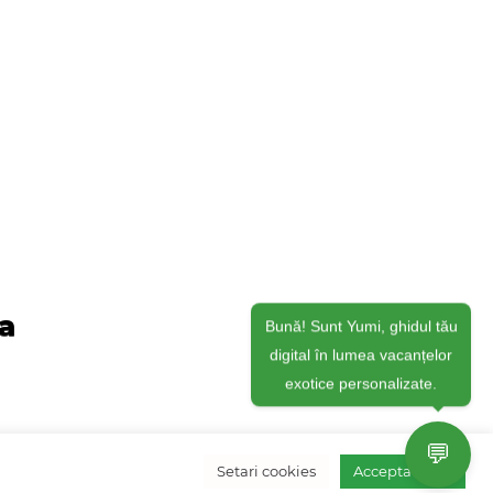
ja
Bună! Sunt Yumi, ghidul tău
digital în lumea vacanțelor
exotice personalizate.
💬
Setari cookies
Accepta toate