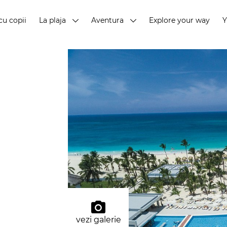
cu copii
La plaja
Aventura
Explore your way
vezi galerie