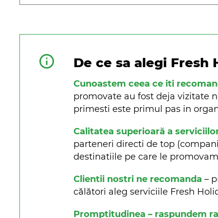
De ce sa alegi Fresh 
Cunoastem ceea ce iti recoma
promovate au fost deja vizitate n
primesti este primul pas in organi
Calitatea superioară a serviciilo
parteneri directi de top (companii 
destinatiile pe care le promova
Clientii nostri ne recomanda
– p
călători aleg serviciile Fresh Ho
Promptitudinea – raspundem rapi