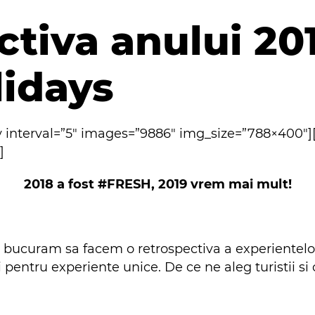
tiva anului 201
lidays
y interval=”5″ images=”9886″ img_size=”788×400″
]
2018 a fost #FRESH, 2019 vrem mai mult!
 bucuram sa facem o retrospectiva a experientelor 
pentru experiente unice. De ce ne aleg turistii si 