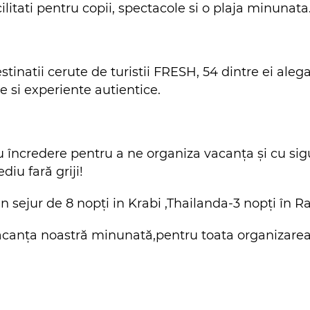
litati pentru copii, spectacole si o plaja minunata
estinatii cerute de turistii FRESH, 54 dintre ei ale
e si experiente autientice.
încredere pentru a ne organiza vacanța și cu sigu
iu fară griji!
sejur de 8 nopți in Krabi ,Thailanda-3 nopți în Ra
anța noastră minunată,pentru toata organizarea ș