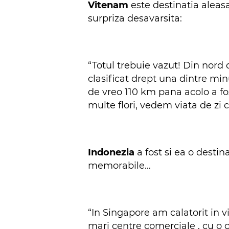
Vitenam
este destinatia aleasa
surpriza desavarsita:
“Totul trebuie vazut! Din nord
clasificat drept una dintre min
de vreo 110 km pana acolo a fost
multe flori, vedem viata de zi c
Indonezia
a fost si ea o destina
memorabile…
“In Singapore am calatorit in v
mari centre comerciale , cu o ci