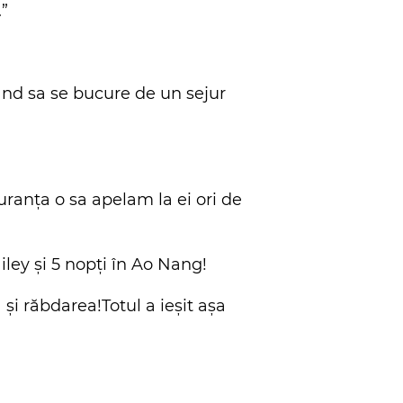
.”
gand sa se bucure de un sejur
ranța o sa apelam la ei ori de
iley și 5 nopți în Ao Nang!
i răbdarea!Totul a ieșit așa