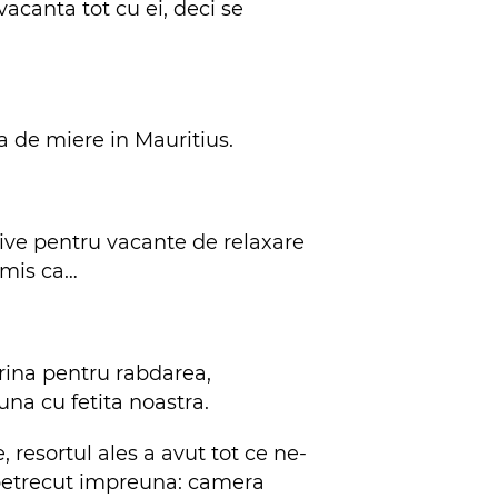
acanta tot cu ei, deci se
a de miere in Mauritius.
lusive pentru vacante de relaxare
nsmis ca…
rina pentru rabdarea,
una cu fetita noastra.
e, resortul ales a avut tot ce ne-
 petrecut impreuna: camera