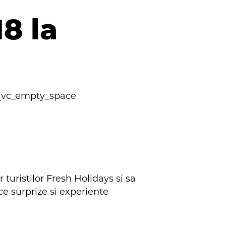
8 la
][vc_empty_space
turistilor Fresh Holidays si sa
ce surprize si experiente