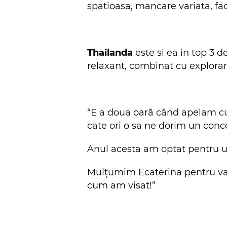
spatioasa, mancare variata, faci
Thailanda
este si ea in top 3 d
relaxant, combinat cu explorar
“E a doua oară când apelam cu 
cate ori o sa ne dorim un conced
Anul acesta am optat pentru un 
Mulțumim Ecaterina pentru vac
cum am visat!”