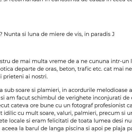
Nunta si luna de miere de vis, in paradis J
ostru de mai multa vreme de a ne cununa intr-un loc
xotica departe de oras, beton, trafic etc. cat mai n
 prieteni ai nostri.
a sub soare si plamieri, in acordurile melodioase 
si am facut schimbul de verighete inconjurati de ce
cut cateva ore bune cu un fotograf profesionist c
idilic cu mult soare, valuri, palmieri, precum si u
ete locale si eram felicitati de toata lumea desi n
 aceea la barul de langa piscina si apoi pe plaja