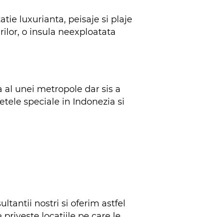
tie luxurianta, peisaje si plaje
urilor, o insula neexploatata
a al unei metropole dar sis a
tele speciale in Indonezia
si
ltantii nostri si oferim astfel
priveste locatiile pe care le