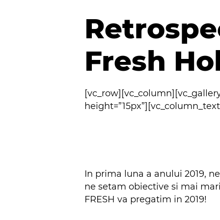
Retrospec
Fresh Ho
[vc_row][vc_column][vc_galler
height=”15px”][vc_column_text
In prima luna a anului 2019, ne
ne setam obiective si mai mari 
FRESH va pregatim in 2019!