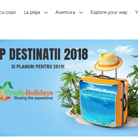
cu copii
La plaja
Aventura
Explore your way