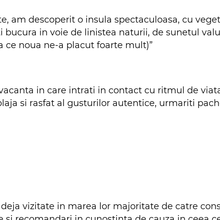
te, am descoperit o insula spectaculoasa, cu vegeta
i bucura in voie de linistea naturii, de sunetul val
ea ce noua ne-a placut foarte mult)”
vacanta in care intrati in contact cu ritmul de viat
plaja si rasfat al gusturilor autentice, urmariti
pache
eja vizitate in marea lor majoritate de catre consu
 si recomandari in cunostinta de cauza in ceea ce 