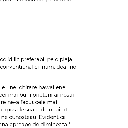
 idilic preferabil pe o plaja
econventional si intim, doar noi
ale unei chitare hawaiiene,
i mai buni prieteni ai nostri.
are ne-a facut cele mai
n apus de soare de neuitat.
u ne cunosteau. Evident ca
 pana aproape de dimineata.”