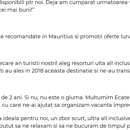
isponibili ptr noi. Deja am cumparat urmatoarea v
cei mai buni!”
e recomandate in Mauritius si promotii oferte lun
iecare an turistii nostril aleg resorturi ulta all inc
isti au ales in 2018 aceasta destinatie si ne-au tra
 de 2 ani. Si nu, nu este o gluma. Multumim Ecate
ea cu care ne-ai ajutat sa organizam vacanta impre
 ideala pentru noi, un zbor scurt, ultra all inclusiv
m putut sa ne relaxam si sa ne bucuram de timpul