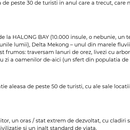
 de peste 30 de turisti in anul care a trecut, care 
 de la HALONG BAY (10.000 insule, o nebunie, un t
unile lumii), Delta Mekong – unul din marele fluvi
 frumos: traversam lanuri de orez, livezi cu arbori 
u zi a oamenilor de-aici (un sfert din populatia de 
tie aleasa de peste 50 de turisti, cu ale sale locati
iitor, un oras / stat extrem de dezvoltat, cu cladir
vilizatie si un inalt standard de viata.