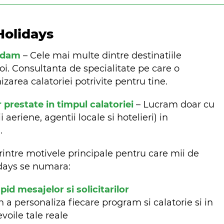
Holidays
ndam
– Cele mai multe dintre destinatiile
oi. Consultanta de specialitate pe care o
zarea calatoriei potrivite pentru tine.
r prestate in timpul calatoriei
– Lucram doar cu
aeriene, agentii locale si hotelieri) in
m.
rintre motivele principale pentru care mii de
lidays se numara:
d mesajelor si solicitarilor
n a personaliza fiecare program si calatorie si in
evoile tale reale