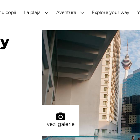
cu copii
La plaja
Aventura
Explore your way
by
vezi galerie