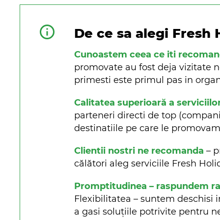
De ce sa alegi Fresh 
Cunoastem ceea ce iti recoma
promovate au fost deja vizitate n
primesti este primul pas in organi
Calitatea superioară a serviciilo
parteneri directi de top (companii 
destinatiile pe care le promova
Clientii nostri ne recomanda
– p
călători aleg serviciile Fresh Ho
Promptitudinea – raspundem rapi
Flexibilitatea – suntem deschisi i
a gasi soluțiile potrivite pentru n