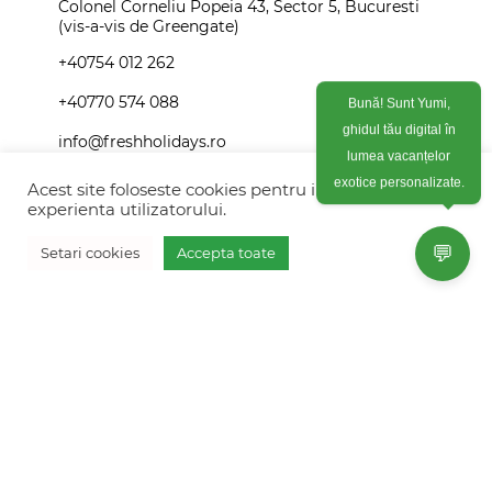
Colonel Corneliu Popeia 43, Sector 5, Bucuresti
(vis-a-vis de Greengate)
+40754 012 262
+40770 574 088
Bună! Sunt Yumi,
ghidul tău digital în
info@freshholidays.ro
lumea vacanțelor
Acest site foloseste cookies pentru imbunatati
exotice personalizate.
experienta utilizatorului.
Povestile noastre
💬
Setari cookies
Accepta toate
Contact Fresh Holidays
Vreau oferta personalizata
Echipa Fresh Holidays
Politica de confidentialitate
Politica de cookies