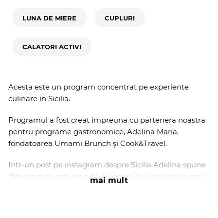
LUNA DE MIERE
CUPLURI
CALATORI ACTIVI
Acesta este un program concentrat pe experiente
culinare in Sicilia.
Programul a fost creat impreuna cu partenera noastra
pentru programe gastronomice, Adelina Maria,
fondatoarea Umami Brunch și Cook&Travel.
Intr-un post pe instagram despre Sicilia Adelina spune
“
Mergem de mai bine de 20 de ani în Sicilia, cel puțin o
mai mult
dată pe an, și chiar și așa, mereu suntem copleșiți de
volumul opțiunilor vs timpul și spațiul din stomac.
”