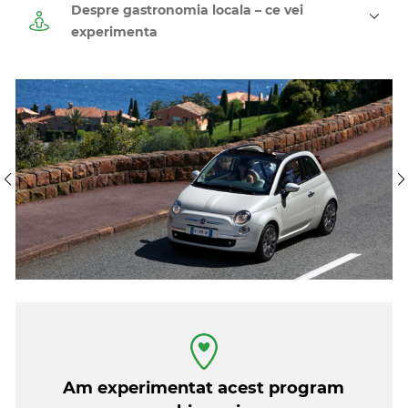
Programul a fost gandit ca un citybreak de weekend cu
Despre gastronomia locala – ce vei
plecare joi seara si retur duminica la pranz, astfel incat
experimenta
sa va puteti bucura de 2 zile si jumatate de explorat si
savut aromele siciliene.
Pentru o experienta autentica o sa aveti la dispozitie un
Fiat 500 cu care sa va puteti strecuta pe stradutele
inguste pentru a ajunge la cele mai bune restaurante.
Am experimentat acest program