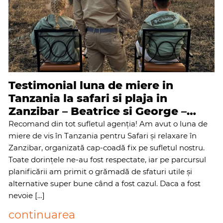
Testimonial luna de miere in
Tanzania la safari si plaja in
Zanzibar – Beatrice si George –
iunie 2026
Recomand din tot sufletul agenția! Am avut o luna de
miere de vis în Tanzania pentru Safari și relaxare în
Zanzibar, organizată cap-coadă fix pe sufletul nostru.
Toate dorințele ne-au fost respectate, iar pe parcursul
planificării am primit o grămadă de sfaturi utile și
alternative super bune când a fost cazul. ​Daca a fost
nevoie […]
continuarea