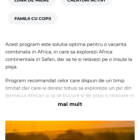
FAMILII CU COPII
Acest program este solutia optima pentru o vacanta
combinata in Africa, in care sa explorezi Africa
continentala in Safari, dar sa te si relaxezi pe o insula la
plaja.
Program recomandat celor care dispun de un timp
limitat dar care-si doresc totusi sa exploreze un pic din
farmecul African si sa se bucure si de plaja si relaxare in
acelasi timp.
mai mult
Tanzania continentala si insulara intr-o singura
vacanta. Aici veti gasi tot ce poate cauta un calator in
Africa, de la antilope, rinoceri, hiene, hipopotami,
impala, girafe, lei, leoparzi, struti, babuini, bivoli, zebre,