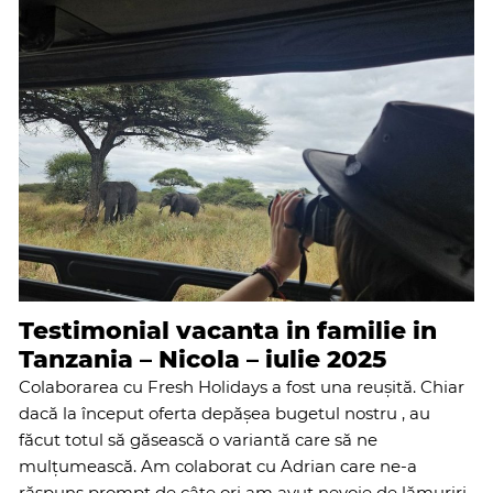
Testimonial vacanta in familie in
Tanzania – Nicola – iulie 2025
Colaborarea cu Fresh Holidays a fost una reușită. Chiar
dacă la început oferta depășea bugetul nostru , au
făcut totul să găsească o variantă care să ne
mulțumească. Am colaborat cu Adrian care ne-a
răspuns prompt de câte ori am avut nevoie de lămuriri.