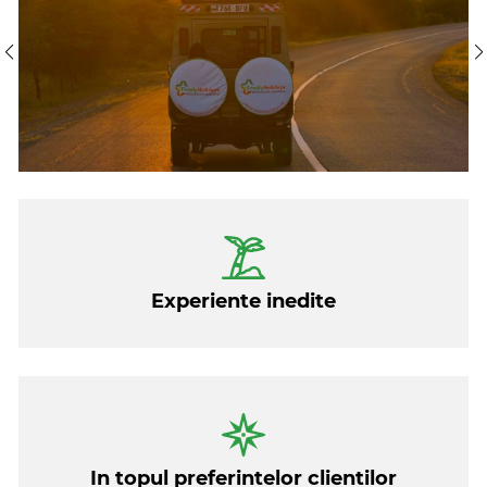
sacali, elefanti, gazele, flamingo si lista poate continua
pentru inca un safari, pana la viata masailor toate pot fi
observate in parcurile naturale din Tanzania. Dupa 4
zile de observat animalele din mijlocul naturii 5 zile la
plaja in Zanzibar sunt fix ceea ce aveti nevoie.
Experiente inedite
In topul preferintelor clientilor