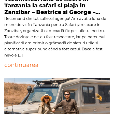
Tanzania la safari si plaja in
Zanzibar – Beatrice si George –
iunie 2026
Recomand din tot sufletul agenția! Am avut o luna de
miere de vis în Tanzania pentru Safari și relaxare în
Zanzibar, organizată cap-coadă fix pe sufletul nostru.
Toate dorințele ne-au fost respectate, iar pe parcursul
planificării am primit o grămadă de sfaturi utile și
alternative super bune când a fost cazul. ​Daca a fost
nevoie […]
continuarea