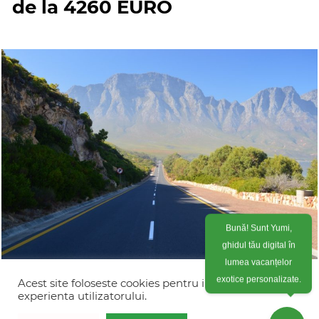
de la 4260 EURO
Bună! Sunt Yumi,
ghidul tău digital în
lumea vacanțelor
exotice personalizate.
Circuit Africa de Sud 2026 –
Acest site foloseste cookies pentru imbunatati
experienta utilizatorului.
program self-drive pentru cupluri –