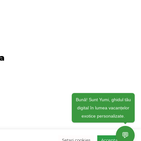
ja
Bună! Sunt Yumi, ghidul tău
digital în lumea vacanțelor
exotice personalizate.
💬
Setari cookies
Accepta toate