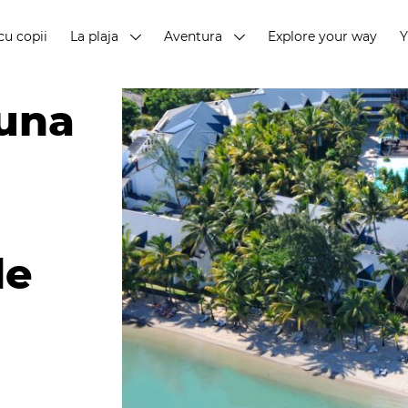
cu copii
La plaja
Aventura
Explore your way
luna
de