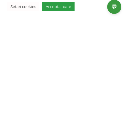
+40754 012 262
💬
Setari cookies
Accepta toate
Vreau oferta personalizata
+40770 574 088
info@freshholidays.ro
Povestile noastre
Contact Fresh Holidays
Echipa Fresh Holidays
Politica de confidentialitate
Politica de cookies