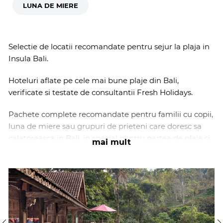
LUNA DE MIERE
Selectie de locatii recomandate pentru sejur la plaja in
Insula Bali.
Hoteluri aflate pe cele mai bune plaje din Bali,
verificate si testate de consultantii Fresh Holidays.
Pachete complete recomandate pentru familii cu copii,
luna de miere sau grupuri de prieteni care doresc sa
calatoreasca in Bali, in special pentru partea de plaja si
mai mult
sejur relaxant si cateva day trips la principalele
obiective de pe insula.