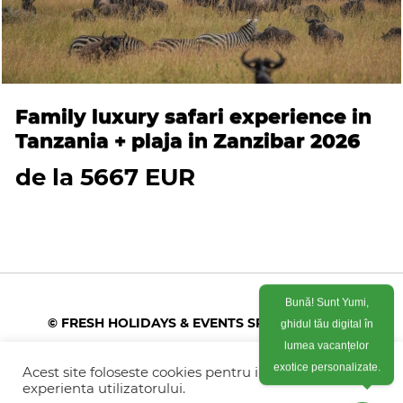
Family luxury safari experience in
Tanzania + plaja in Zanzibar 2026
de la 5667 EUR
Bună! Sunt Yumi,
© FRESH HOLIDAYS & EVENTS SRL 2026
ghidul tău digital în
lumea vacanțelor
Colonel Corneliu Popeia 43, Sector 5, Bucuresti
Acest site foloseste cookies pentru imbunatati
exotice personalizate.
(vis-a-vis de Greengate)
experienta utilizatorului.