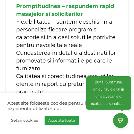
Promptitudinea – raspundem rapid
mesajelor si solicitarilor
Flexibilitatea – suntem deschisi in a
personaliza fiecare program si
calatorie si in a gasi soluțiile potrivite
pentru nevoile tale reale
Cunoasterea in detaliu a destinatiilor
promovate si informatiile pe care le
furnizam
Calitatea si corectitudinea serviciilor
Bună! Sunt Yumi,
oferite in raport cu prețurile
ghidul tău digital în
practicate
lumea vacanțelor
Siguranta pe toata durata calatoriei –
exotice personalizate.
Acest site foloseste cookies pentru imbunatati
suntem in contact permanent si
experienta utilizatorului.
raspundem 24/7 impreuna cu
💬
Setari cookies
Accepta toate
partenerii locali pentru a solutiona
Vreau oferta personalizata
orice situatie aparuta in timpul