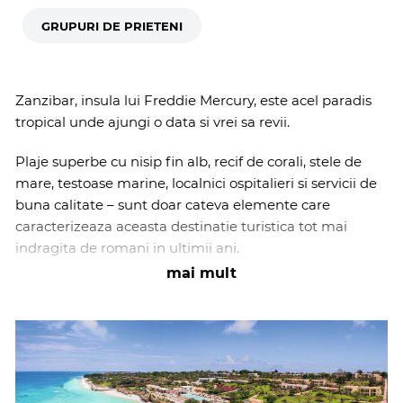
GRUPURI DE PRIETENI
Zanzibar, insula lui Freddie Mercury, este acel paradis
tropical unde ajungi o data si vrei sa revii.
Plaje superbe cu nisip fin alb, recif de corali, stele de
mare, testoase marine, localnici ospitalieri si servicii de
buna calitate – sunt doar cateva elemente care
caracterizeaza aceasta destinatie turistica tot mai
indragita de romani in ultimii ani.
mai mult
Poate nu esti fan safari, poate timpul nu iti permite, asa
ca nu e nevoie sa mergi neaparat in Tanzania
continentala pentru a ajunge in Zanzibar ci poti avea
acces rapid si doar la un sejur relaxant la plaja si cateva
excursii si activitati interesante, locale, in urmatoarea
vacanta pe care ti-o propui.