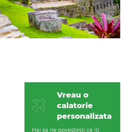
Vreau o
calatorie
personalizata
Hai sa ne povestesti ce iti