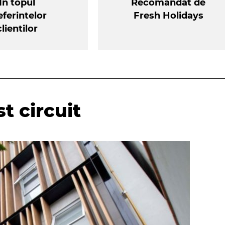
In topul
Recomandat de
eferintelor
Fresh Holidays
clientilor
t circuit