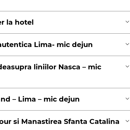
i tejas, o delicatesa traditionala dulce pe baza de
!
a din porumb considerata sacra de poporul incas, 
er la hotel
 autentica Lima- mic dejun
deasupra liniilor Nasca – mic
land – Lima – mic dejun
Tour si Manastirea Sfanta Catalina