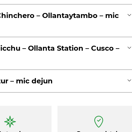
/ Chinchero – Ollantaytambo – mic
icchu – Ollanta Station – Cusco –
tur – mic dejun