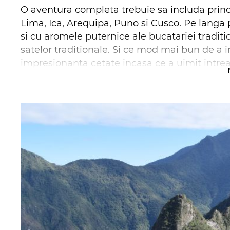
O aventura completa trebuie sa includa principa
Lima, Ica, Arequipa, Puno si Cusco. Pe langa p
si cu aromele puternice ale bucatariei traditi
satelor traditionale. Si ce mod mai bun de a i
impresionanta cetate incasa ce a uimit intre
Highlights – top obiective de vizitat pe traseu
Lima:
Capitala si Patrimoniu Mondial UNESCO
locuri precum casa istorica Aliaga, Catedrala
Arequipa
: Plimbare prin orasul interzis al Sfan
spectaculoasa asupra Vulcanului Misti.
Islas Ballestas
: Veti ramane uimiti de diversit
varietati de foci si a simpaticilor pinguini Hu
Nasca Lines
: Apreciati aceste misterioase geo