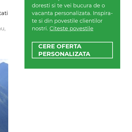
doresti si te vei bucura de o
tati
vacanta personalizata. Inspira-
te si din povestile clientilor
hu,
nostri.
Citeste povestile
CERE OFERTA
PERSONALIZATA
te
or