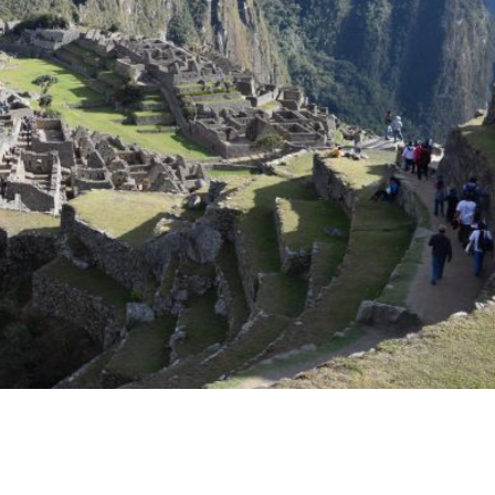
ce zboara de-a lungul a 4,000 metri de vale si
satucele retrase din zona.
l, cu ale sale insule ce gazduiesc comunitati cu o vi
nta un mix de consructii in stil pre-columbian si
cinante monumente precum Tambomachay, fortarea
fie explorate.
ste ascuns pe varful muntelui Andean ce ofera o
untos, cat si al fascinantei istoriei incase.
 de Arta din Lima va va purta printr-o incursiune i
aditionale precum textile, picturi si obiecte de