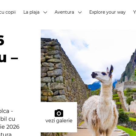
cu copii
La plaja
Aventura
Explore your way
6
u –
lca -
bil cu
vezi galerie
rie 2026
tura,