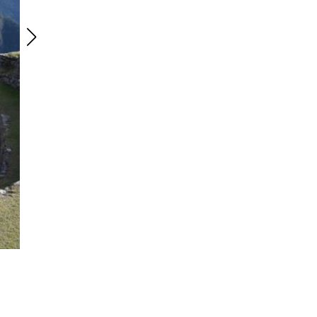
e
ta
n