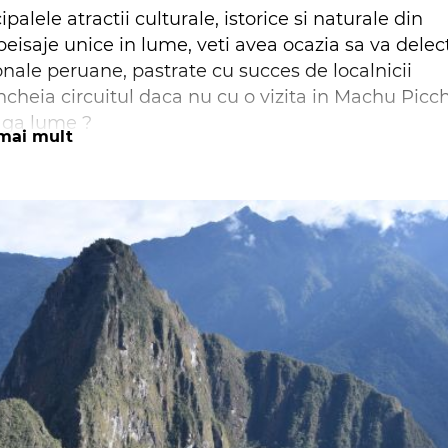
lele atractii culturale, istorice si naturale din
eisaje unice in lume, veti avea ocazia sa va delec
onale peruane, pastrate cu succes de localnicii
ncheia circuitul daca nu cu o vizita in Machu Picc
aga lume ?
mai mult
:
 cu un complex arhitectural extins ce cuprinde
 sau Muzeul Laco.
tei Catalina, viziteaza biserica iezuitilor si privelis
atea peisajului natural al marii din Peru, casa a un
mboldt.
glife vechi de mii de ani.