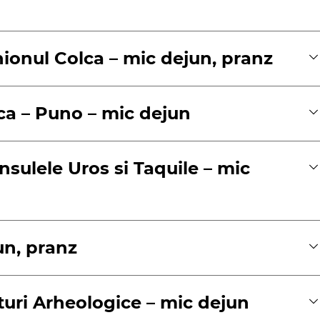
nionul Colca – mic dejun, pranz
lca – Puno – mic dejun
Insulele Uros si Taquile – mic
un, pranz
ituri Arheologice – mic dejun