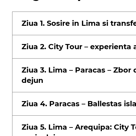
Pentru gurmanzi: Trebuie sa incercat
lapte, fructe si zahar pudra. Delicios
Ca un localnic: Chicherías, o bautur
Ziua 1. Sosire in Lima si transf
traditie inca vie in Ollantaytambo.
Ziua 2. City Tour – experienta
Ziua 3. Lima – Paracas – Zbor 
dejun
Ziua 4. Paracas – Ballestas is
Ziua 5. Lima – Arequipa: City 