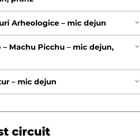
turi Arheologice – mic dejun
 – Machu Picchu – mic dejun,
tur – mic dejun
t circuit