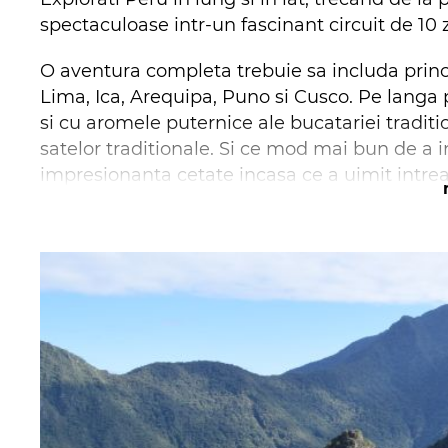
spectaculoase intr-un fascinant circuit de 10 z
O aventura completa trebuie sa includa principa
Lima, Ica, Arequipa, Puno si Cusco. Pe langa p
si cu aromele puternice ale bucatariei traditi
satelor traditionale. Si ce mod mai bun de a i
impresionanta cetate incasa ce a uimit intre
Highlights – top obiective de vizitat pe traseu
Lima:
Capitala si Patrimoniu Mondial UNESCO
locuri precum casa istorica Aliaga, Catedrala
Arequipa
: Plimbare prin orasul interzis al Sfan
spectaculoasa asupra Vulcanului Misti.
Colca Valley:
Putem observa elegantul condor 
contempla modul de viata al localnicilor din 