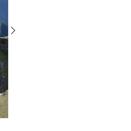
e
ta
n