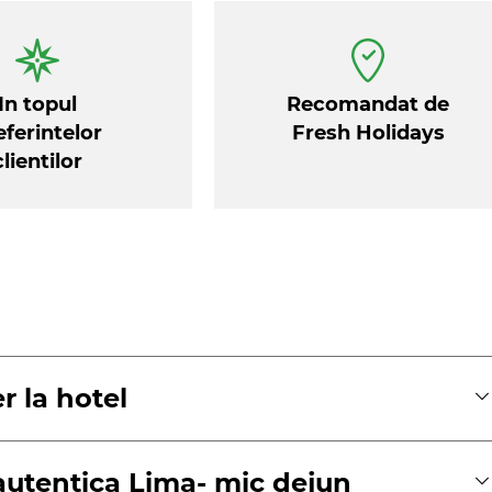
a din porumb considerata sacra de poporul incas, 
In topul
Recomandat de
eferintelor
Fresh Holidays
clientilor
er la hotel
 autentica Lima- mic dejun