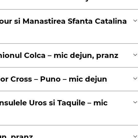
Tour si Manastirea Sfanta Catalina
nionul Colca – mic dejun, pranz
dor Cross – Puno – mic dejun
Insulele Uros si Taquile – mic
un, pranz