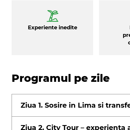
Ca un localnic: Chicherías, o bautur
traditie inca vie in Ollantaytambo.
Experiente inedite
pr
Programul pe zile
Ziua 1. Sosire in Lima si transf
Ziua 2. City Tour – experienta