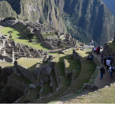
l, cu ale sale insule ce gazduiesc comunitati cu o vi
nta un mix de consructii in stil pre-columbian si
cinante monumente precum Tambomachay, fortarea
fie explorate.
ste ascuns pe varful muntelui Andean ce ofera o
untos, cat si al fascinantei istoriei incase.
 de Arta din Lima va va purta printr-o incursiune i
aditionale precum textile, picturi si obiecte de
i tejas, o delicatesa traditionala dulce pe baza de
!