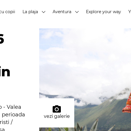
cu copii
La plaja
Aventura
Explore your way
6
in
o - Valea
n perioada
vezi galerie
sti /
sa