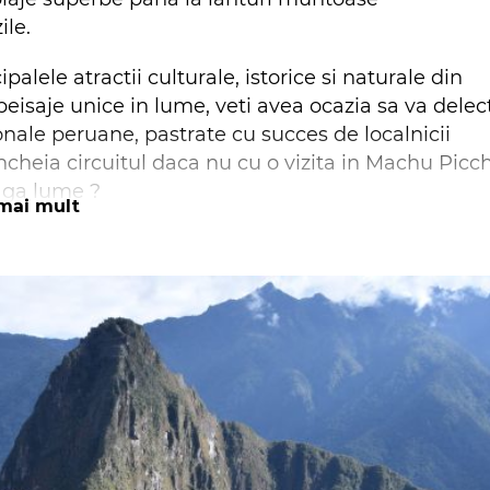
ile.
lele atractii culturale, istorice si naturale din
eisaje unice in lume, veti avea ocazia sa va delec
onale peruane, pastrate cu succes de localnicii
ncheia circuitul daca nu cu o vizita in Machu Picc
aga lume ?
mai mult
:
 cu un complex arhitectural extins ce cuprinde
 sau Muzeul Laco.
tei Catalina, viziteaza biserica iezuitilor si privelis
ce zboara de-a lungul a 4,000 metri de vale si
satucele retrase din zona.