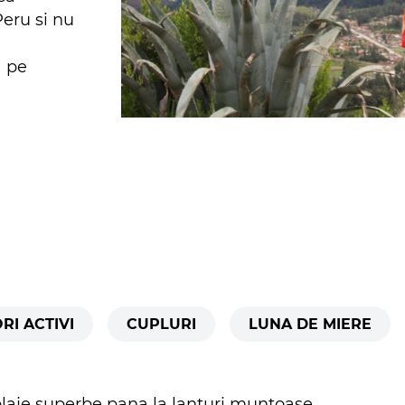
Peru si nu
a pe
RI ACTIVI
CUPLURI
LUNA DE MIERE
a plaje superbe pana la lanturi muntoase