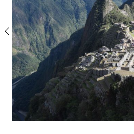
Lake Titicaca
: Este cel mai inalt lac navigabi
cultura antica.
Cusco
: Denumit si Capitala Antica Inca, prezi
colonial spaniol. Acolo raman ascunse fas
Sacsayhuaman si Puca Pucara ce asteapta sa 
Machu Picchu
: Orasul pierdut al incasilor e
imagine spectaculoase, atat a intregului lant m
De neratat!
Pentru pasionatii de cultura: Muzeul
istoria peruana gratie exponatelor tr
ceramica.
Pentru gurmanzi: Trebuie sa incercat
lapte, fructe si zahar pudra. Delicios