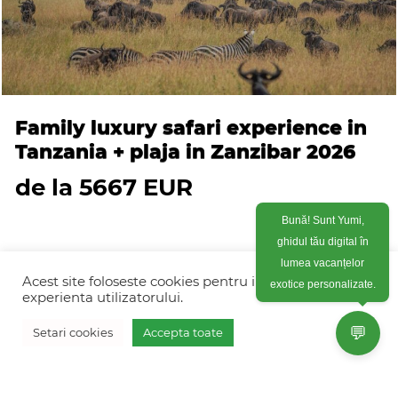
Family luxury safari experience in
Tanzania + plaja in Zanzibar 2026
de la 5667 EUR
Bună! Sunt Yumi,
ghidul tău digital în
lumea vacanțelor
Acest site foloseste cookies pentru imbunatati
exotice personalizate.
experienta utilizatorului.
💬
© FRESH HOLIDAYS & EVENTS SRL 2026
Setari cookies
Accepta toate
Vreau oferta personalizata
Colonel Corneliu Popeia 43, Sector 5, Bucuresti
(vis-a-vis de Greengate)