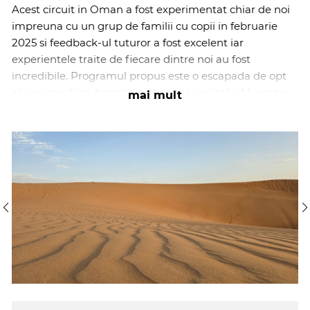
Acest circuit in Oman a fost experimentat chiar de noi
impreuna cu un grup de familii cu copii in februarie
2025 si feedback-ul tuturor a fost excelent iar
experientele traite de fiecare dintre noi au fost
incredibile. Programul propus este o escapada de opt
zile ce combina bogatia culturala a capitalei Muscat cu
mai mult
peisajele dramatice din muntii Al Hajar, aventuri off-
road printre dunele desertului Wahiba si linistea wadi-
urilor cu apa turcoaz de pe coasta Golfului Omanului.
Vei vizita souk-uri parfumate cu tamaie, vei admira
moschei spectaculoase, vei descoperi sate de lut si
sistemele traditionale de irigatii falaj, vei savura
ospitalitatea beduinilor si vei sta de veghe pe plaja
unde broastele testoase verzi isi depun ouale. Totul intr-
un tur privat cu ghid/sofer vorbitor de engleza, cazari
de calitate superioara si nenumarate experiente care iti
vor taia respiratia.
Top 10 highlights ale programului