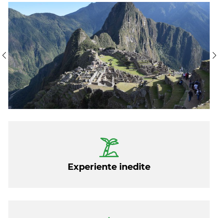
siturile arheologice din Valea Sacra pana in Cusco. Va fi
o experienta de neuitat!
Highlights – top obiective de vizitat pe traseu:
Colca Valley:
Putem observa elegantul condor ce
zboara de-a lungul a 4,000 metri de vale si contempla
modul de viata al localnicilor din satucele retrase din
zona.
Coricancha:
Aici veti vedea un impresionant mix dintre
universul colonial si incas. Acest templu este dedicat
Zeului Soarelui, cea mai importanta figura din perioada
Experiente inedite
imperiului.
Lake Titicaca
: Este cel mai inalt lac navigabil, cu ale sale
insule ce gazduiesc comunitati cu o vie cultura antica.