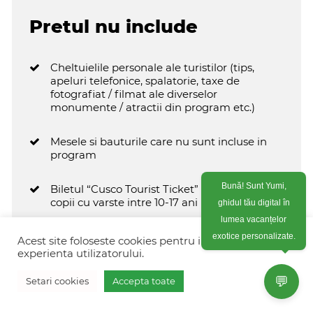
Pretul nu include
Cheltuielile personale ale turistilor (tips,
apeluri telefonice, spalatorie, taxe de
fotografiat / filmat ale diverselor
monumente / atractii din program etc.)
Mesele si bauturile care nu sunt incluse in
program
Bună! Sunt Yumi,
Biletul “Cusco Tourist Ticket” (BTC) pentru
copii cu varste intre 10-17 ani
ghidul tău digital în
lumea vacanțelor
Taxe suplimentare in zile speciale precum
exotice personalizate.
Acest site foloseste cookies pentru imbunatati
Pastele, Zile Nationale, Craciun, Anul Nou,
experienta utilizatorului.
Inti Raymi.
💬
Setari cookies
Accepta toate
Vreau oferta personalizata
Toate activitatile optionale