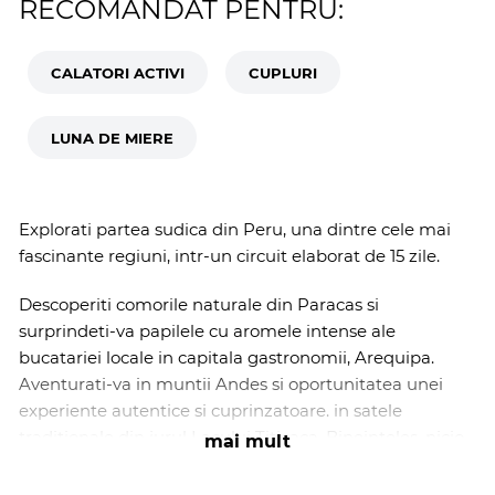
RECOMANDAT PENTRU:
CALATORI ACTIVI
CUPLURI
LUNA DE MIERE
Explorati partea sudica din Peru, una dintre cele mai
fascinante regiuni, intr-un circuit elaborat de 15 zile.
Descoperiti comorile naturale din Paracas si
surprindeti-va papilele cu aromele intense ale
bucatariei locale in capitala gastronomii, Arequipa.
Aventurati-va in muntii Andes si
oportunitatea unei
experiente autentice si cuprinzatoare. in satele
traditionale din jurul Lacului Titicaca. Bineinteles, nicio
mai mult
excursie in Peru nu ar fi completa fara a patrunde in
istoria profunda a poporului incas, mergand printre