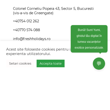
Colonel Corneliu Popeia 43, Sector 5, Bucuresti
(vis-a-vis de Greengate)
+40754 012 262
+40770 574 088
Bună! Sunt Yumi,
ghidul tău digital în
info@freshholidays.ro
lumea vacanțelor
Acest site foloseste cookies pentru imbunatati
exotice personalizate.
experienta utilizatorului.
Povestile noastre
💬
Setari cookies
Accepta toate
Contact Fresh Holidays
Vreau oferta personalizata
Echipa Fresh Holidays
Politica de confidentialitate
Politica de cookies