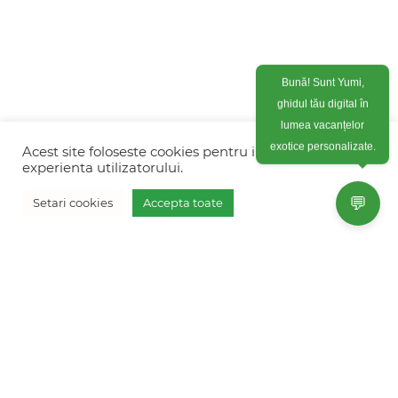
Bună! Sunt Yumi,
ghidul tău digital în
lumea vacanțelor
exotice personalizate.
Acest site foloseste cookies pentru imbunatati
experienta utilizatorului.
💬
Setari cookies
Accepta toate
© FRESH HOLIDAYS & EVENTS SRL 2026
Colonel Corneliu Popeia 43, Sector 5, Bucuresti
(vis-a-vis de Greengate)
+40754 012 262