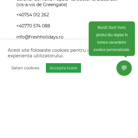
(vis-a-vis de Greengate)
+40754 012 262
+40770 574 088
Bună! Sunt Yumi,
info@freshholidays.ro
ghidul tău digital în
lumea vacanțelor
Acest site foloseste cookies pentru imbunatati
exotice personalizate.
experienta utilizatorului.
Povestile noastre
💬
Setari cookies
Accepta toate
Contact Fresh Holidays
Vreau oferta personalizata
Echipa Fresh Holidays
Politica de confidentialitate
Politica de cookies