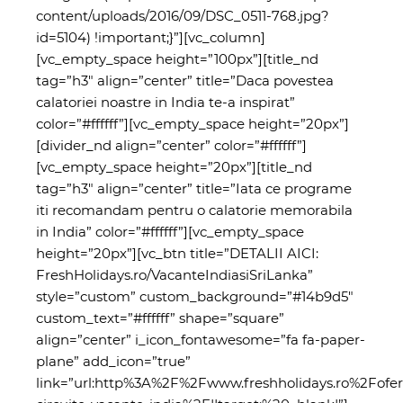
content/uploads/2016/09/DSC_0511-768.jpg?
id=5104) !important;}”][vc_column]
[vc_empty_space height=”100px”][title_nd
tag=”h3″ align=”center” title=”Daca povestea
calatoriei noastre in India te-a inspirat”
color=”#ffffff”][vc_empty_space height=”20px”]
[divider_nd align=”center” color=”#ffffff”]
[vc_empty_space height=”20px”][title_nd
tag=”h3″ align=”center” title=”Iata ce programe
iti recomandam pentru o calatorie memorabila
in India” color=”#ffffff”][vc_empty_space
height=”20px”][vc_btn title=”DETALII AICI:
FreshHolidays.ro/VacanteIndiasiSriLanka”
style=”custom” custom_background=”#14b9d5″
custom_text=”#ffffff” shape=”square”
align=”center” i_icon_fontawesome=”fa fa-paper-
plane” add_icon=”true”
link=”url:http%3A%2F%2Fwww.freshholidays.ro%2Fofer