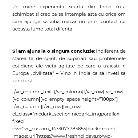
Pe mine experienta scurta din India m-a
schimbat si cred ca se intampla asta cu orice om
care ajunge sa aiba macar un prim contact cu
aceasta lume total diferita.
Si am ajuns la o singura concluzie
: indiferent de
starea ta de spirit, de suparari sau problemele
cotidiene ale vietii agitate pe care o traiesti in
Europa „civilizata” – Vino in India ca sa inveti sa
zambesti.
[/vc_column_text][/vc_column][/vc_row][vc_row]
[vc_column][vc_empty_space height=”100px”]
[/vc_column][/vc_row][vc_row
el_class=”nicdark_section nicdark_imgparallax
fixed”
css=”.vc_custom_1473077785855{background-
image: url(https://www.freshholidays.ro/wp-