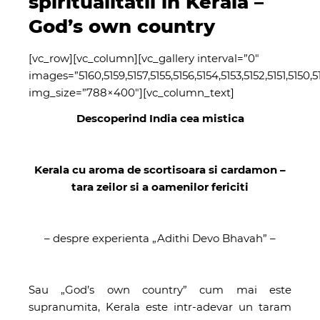
spiritualitatii in Kerala –
God’s own country
[vc_row][vc_column][vc_gallery interval=”0″
images=”5160,5159,5157,5155,5156,5154,5153,5152,5151,5150,5
img_size=”788×400″][vc_column_text]
Descoperind India cea mistica
Kerala cu aroma de scortisoara si cardamon –
tara zeilor si a oamenilor fericiti
– despre experienta „Adithi Devo Bhavah” –
Sau „God’s own country” cum mai este
supranumita, Kerala este intr-adevar un taram