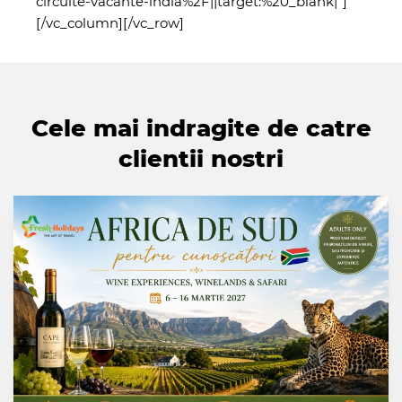
circuite-vacante-india%2F||target:%20_blank|”]
[/vc_column][/vc_row]
Cele mai indragite de catre
clientii nostri