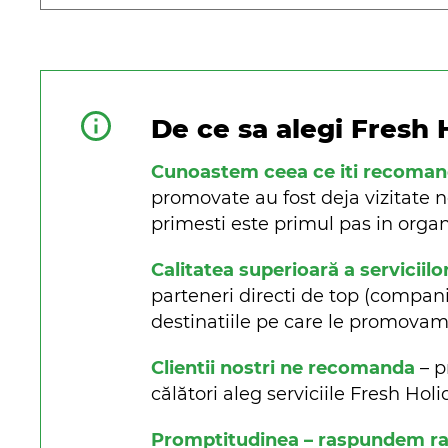
De ce sa alegi Fresh 
Cunoastem ceea ce iti recoma
promovate au fost deja vizitate n
primesti este primul pas in organi
Calitatea superioară a serviciilo
parteneri directi de top (companii 
destinatiile pe care le promova
Clientii nostri ne recomanda
– p
călători aleg serviciile Fresh Ho
Promptitudinea – raspundem rapi