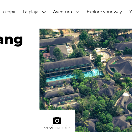
cu copii
La plaja
Aventura
Explore your way
ang
vezi galerie