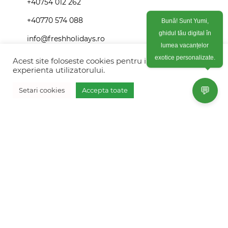
+40754 012 262
+40770 574 088
Bună! Sunt Yumi,
ghidul tău digital în
info@freshholidays.ro
lumea vacanțelor
Acest site foloseste cookies pentru imbunatati
exotice personalizate.
experienta utilizatorului.
Povestile noastre
💬
Setari cookies
Accepta toate
Contact Fresh Holidays
Vreau oferta personalizata
Echipa Fresh Holidays
Politica de confidentialitate
Politica de cookies