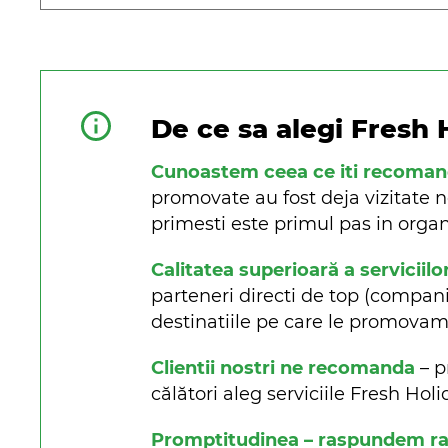
De ce sa alegi Fresh 
Cunoastem ceea ce iti recoma
promovate au fost deja vizitate n
primesti este primul pas in organi
Calitatea superioară a serviciilo
parteneri directi de top (companii 
destinatiile pe care le promova
Clientii nostri ne recomanda
– p
călători aleg serviciile Fresh Ho
Promptitudinea – raspundem rapi