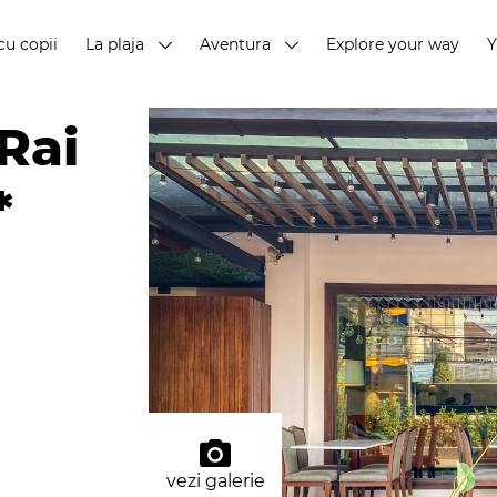
cu copii
La plaja
Aventura
Explore your way
Rai
*
vezi galerie