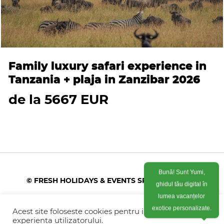
Family luxury safari experience in
Tanzania + plaja in Zanzibar 2026
de la 5667 EUR
Bună! Sunt Yumi,
© FRESH HOLIDAYS & EVENTS SRL 2026
ghidul tău digital în
lumea vacanțelor
Colonel Corneliu Popeia 43, Sector 5, Bucuresti
(vis-a-vis de Greengate)
Acest site foloseste cookies pentru imbunatati
exotice personalizate.
experienta utilizatorului.