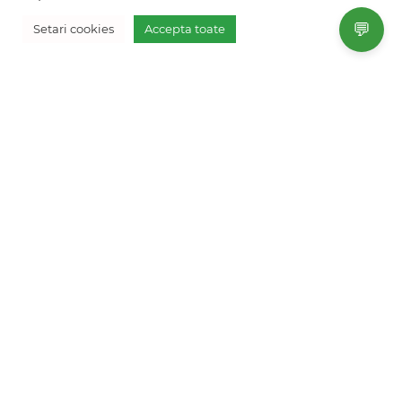
+40754 012 262
💬
Setari cookies
Accepta toate
+40770 574 088
Vreau oferta personalizata
info@freshholidays.ro
Povestile noastre
Contact Fresh Holidays
Echipa Fresh Holidays
Politica de confidentialitate
Politica de cookies