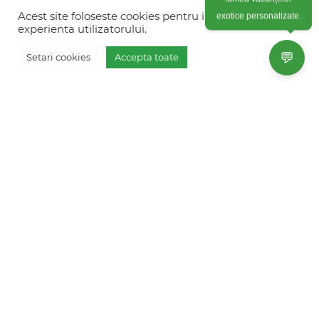
Colonel Corneliu Popeia 43, Sector 5, Bucuresti
lumea vacanțelor
(vis-a-vis de Greengate)
Acest site foloseste cookies pentru imbunatati
exotice personalizate.
experienta utilizatorului.
+40754 012 262
💬
Setari cookies
Accepta toate
+40770 574 088
Vreau oferta personalizata
info@freshholidays.ro
Povestile noastre
Contact Fresh Holidays
Echipa Fresh Holidays
Politica de confidentialitate
Politica de cookies