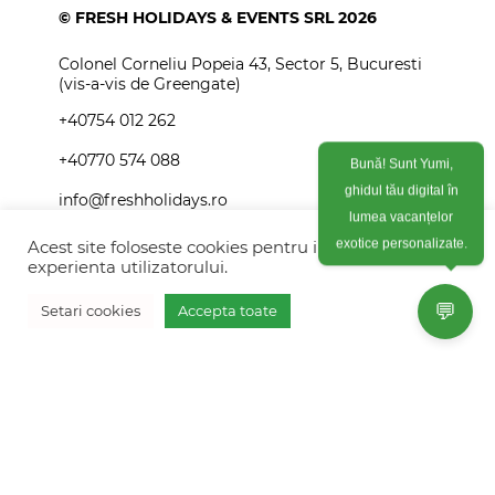
© FRESH HOLIDAYS & EVENTS SRL 2026
Colonel Corneliu Popeia 43, Sector 5, Bucuresti
(vis-a-vis de Greengate)
+40754 012 262
+40770 574 088
Bună! Sunt Yumi,
ghidul tău digital în
info@freshholidays.ro
lumea vacanțelor
Acest site foloseste cookies pentru imbunatati
exotice personalizate.
experienta utilizatorului.
Povestile noastre
💬
Setari cookies
Accepta toate
Contact Fresh Holidays
Vreau oferta personalizata
Echipa Fresh Holidays
Politica de confidentialitate
Politica de cookies