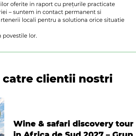
ilor oferite in raport cu prețurile practicate
riei – suntem in contact permanent si
nerii locali pentru a solutiona orice situatie
 povestile lor.
catre clientii nostri
Wine & safari discovery tour
in Africa de Sud 2027 – Grup