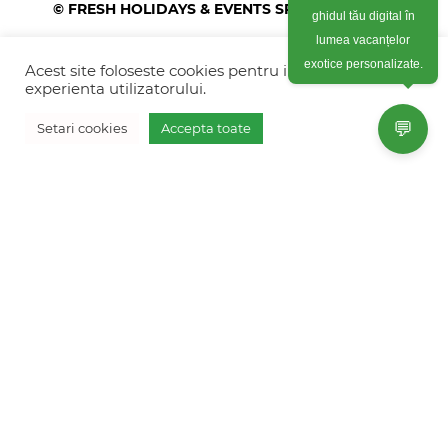
© FRESH HOLIDAYS & EVENTS SRL 2026
ghidul tău digital în
lumea vacanțelor
Colonel Corneliu Popeia 43, Sector 5, Bucuresti
(vis-a-vis de Greengate)
Acest site foloseste cookies pentru imbunatati
exotice personalizate.
experienta utilizatorului.
+40754 012 262
💬
Setari cookies
Accepta toate
+40770 574 088
Vreau oferta personalizata
info@freshholidays.ro
Povestile noastre
Contact Fresh Holidays
Echipa Fresh Holidays
Politica de confidentialitate
Politica de cookies