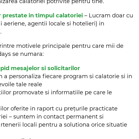
zarea calatoriei potrivite pentru tine.
r prestate in timpul calatoriei
– Lucram doar cu
aeriene, agentii locale si hotelieri) in
m.
rintre motivele principale pentru care mii de
lidays se numara:
d mesajelor si solicitarilor
n a personaliza fiecare program si calatorie si in
evoile tale reale
iilor promovate si informatiile pe care le
ilor oferite in raport cu prețurile practicate
riei – suntem in contact permanent si
nerii locali pentru a solutiona orice situatie