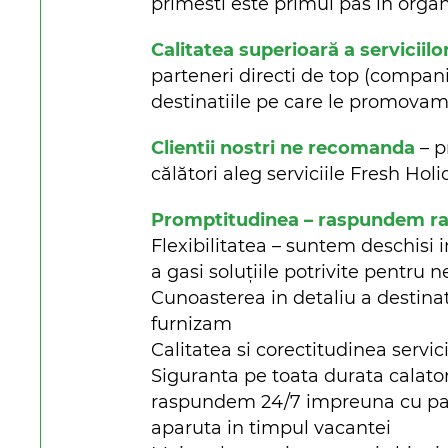
primesti este primul pas in organi
Calitatea superioară a serviciilo
parteneri directi de top (companii 
destinatiile pe care le promova
Clientii nostri ne recomanda
– p
călători aleg serviciile Fresh Ho
Promptitudinea – raspundem rapi
Flexibilitatea – suntem deschisi i
a gasi soluțiile potrivite pentru n
Cunoasterea in detaliu a destinat
furnizam
Calitatea si corectitudinea servici
Siguranta pe toata durata calato
raspundem 24/7 impreuna cu parte
aparuta in timpul vacantei