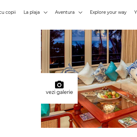
cu copii
La plaja
Aventura
Explore your way
vezi galerie