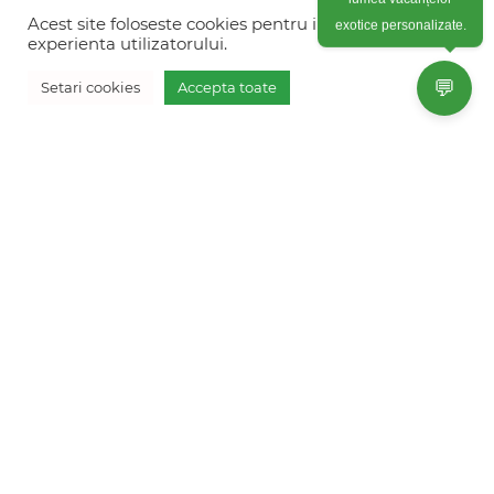
Colonel Corneliu Popeia 43, Sector 5, Bucuresti
lumea vacanțelor
(vis-a-vis de Greengate)
Acest site foloseste cookies pentru imbunatati
exotice personalizate.
experienta utilizatorului.
+40754 012 262
💬
Setari cookies
Accepta toate
+40770 574 088
Vreau oferta personalizata
info@freshholidays.ro
Povestile noastre
Contact Fresh Holidays
Echipa Fresh Holidays
Politica de confidentialitate
Politica de cookies