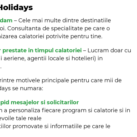
Holidays
ndam
– Cele mai multe dintre destinatiile
oi. Consultanta de specialitate pe care o
zarea calatoriei potrivite pentru tine.
r prestate in timpul calatoriei
– Lucram doar cu
aeriene, agentii locale si hotelieri) in
m.
rintre motivele principale pentru care mii de
lidays se numara:
d mesajelor si solicitarilor
n a personaliza fiecare program si calatorie si in
evoile tale reale
iilor promovate si informatiile pe care le