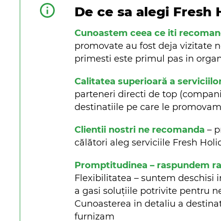
De ce sa alegi Fresh 
Cunoastem ceea ce iti recoma
promovate au fost deja vizitate n
primesti este primul pas in organi
Calitatea superioară a serviciilo
parteneri directi de top (companii 
destinatiile pe care le promova
Clientii nostri ne recomanda
– p
călători aleg serviciile Fresh Ho
Promptitudinea – raspundem rapi
Flexibilitatea – suntem deschisi i
a gasi soluțiile potrivite pentru n
Cunoasterea in detaliu a destinat
furnizam