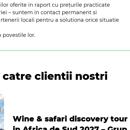
ilor oferite in raport cu prețurile practicate
riei – suntem in contact permanent si
nerii locali pentru a solutiona orice situatie
 povestile lor.
catre clientii nostri
Wine & safari discovery tour
in Africa de Sud 2027 – Grup