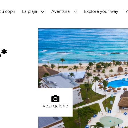
cu copii
La plaja
Aventura
Explore your way
*
vezi galerie