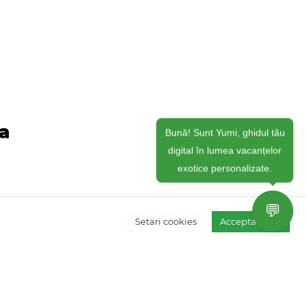
ja
Bună! Sunt Yumi, ghidul tău
digital în lumea vacanțelor
exotice personalizate.
💬
Setari cookies
Accepta toate