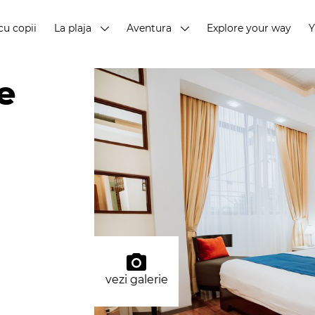
cu copii
La plaja
Aventura
Explore your way
e
vezi galerie