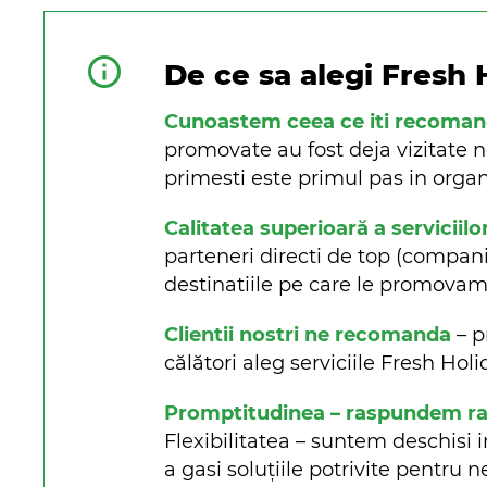
De ce sa alegi Fresh 
Cunoastem ceea ce iti recoma
promovate au fost deja vizitate n
primesti este primul pas in organi
Calitatea superioară a serviciilo
parteneri directi de top (companii 
destinatiile pe care le promova
Clientii nostri ne recomanda
– p
călători aleg serviciile Fresh Ho
Promptitudinea – raspundem rapi
Flexibilitatea – suntem deschisi i
a gasi soluțiile potrivite pentru n