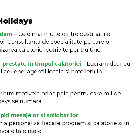
Holidays
ndam
– Cele mai multe dintre destinatiile
oi. Consultanta de specialitate pe care o
zarea calatoriei potrivite pentru tine.
r prestate in timpul calatoriei
– Lucram doar cu
aeriene, agentii locale si hotelieri) in
m.
rintre motivele principale pentru care mii de
lidays se numara:
d mesajelor si solicitarilor
n a personaliza fiecare program si calatorie si in
evoile tale reale