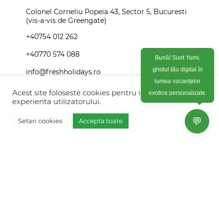
Colonel Corneliu Popeia 43, Sector 5, Bucuresti
(vis-a-vis de Greengate)
+40754 012 262
+40770 574 088
Bună! Sunt Yumi,
ghidul tău digital în
info@freshholidays.ro
lumea vacanțelor
exotice personalizate.
Acest site foloseste cookies pentru imbunatati
experienta utilizatorului.
Povestile noastre
💬
Setari cookies
Accepta toate
Contact Fresh Holidays
Vreau oferta personalizata
Echipa Fresh Holidays
Politica de confidentialitate
Politica de cookies