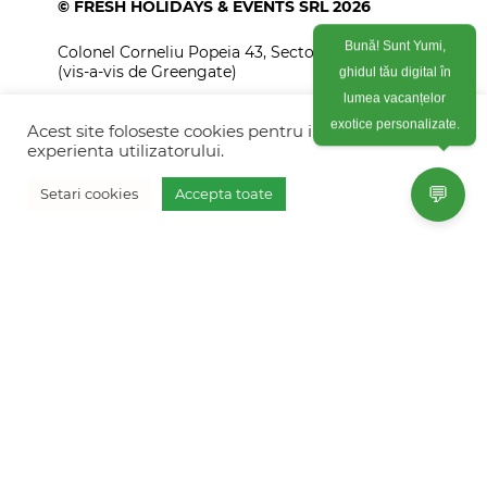
© FRESH HOLIDAYS & EVENTS SRL 2026
Colonel Corneliu Popeia 43, Sector 5, Bucuresti
Bună! Sunt Yumi,
(vis-a-vis de Greengate)
ghidul tău digital în
lumea vacanțelor
+40754 012 262
exotice personalizate.
Acest site foloseste cookies pentru imbunatati
+40770 574 088
experienta utilizatorului.
info@freshholidays.ro
💬
Setari cookies
Accepta toate
Povestile noastre
Contact Fresh Holidays
Echipa Fresh Holidays
Politica de confidentialitate
Politica de cookies