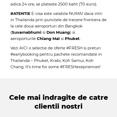
adica 24 ore, se plateste 2500 baht (70 euro).
#ATENTIE
E-visa este valabila
NUMAI daca intri
in Thailanda prin punctele de trecere frontiera de
la cele doua aeroporturi din Bangkok
(
Suvarnabhumi
si
Don Muang
) si
aeroporturile
Chiang Mai
si
Phuket
.
Vezi
AICI
o selectie de oferte #FRESH si preturi
#earlybooking pentru pachete recomandate in
Thailanda – Phuket, Krabi, Koh Samui, Koh
Chang. It’s time for some #FRESHexepriences!
Cele mai indragite de catre
clientii nostri