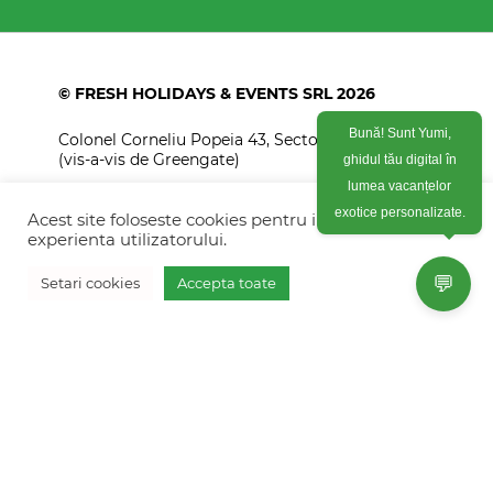
© FRESH HOLIDAYS & EVENTS SRL 2026
Colonel Corneliu Popeia 43, Sector 5, Bucuresti
Bună! Sunt Yumi,
(vis-a-vis de Greengate)
ghidul tău digital în
+40754 012 262
lumea vacanțelor
Acest site foloseste cookies pentru imbunatati
exotice personalizate.
+40770 574 088
experienta utilizatorului.
info@freshholidays.ro
💬
Setari cookies
Accepta toate
Povestile noastre
Contact Fresh Holidays
Echipa Fresh Holidays
Politica de confidentialitate