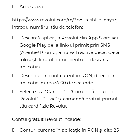
Accesează
https://www.revolut.com/ro/?p=FreshHolidays
și
introdu numărul tău de telefon;
Descarcă aplicația Revolut din App Store sau
Google Play de la link-ul primit prin SMS
(Atenție! Promoția nu va fi activă decât dacă
folosești link-ul primit pentru a descărca
aplicația)
Deschide un cont curent în RON, direct din
aplicație: durează 60 de secunde
Selectează ”Carduri” – ”Comandă nou card
Revolut” – ”Fizic” și comandă gratuit primul
tău card fizic Revolut
Contul gratuit Revolut include:
Conturi curente în aplicație în RON și alte 25