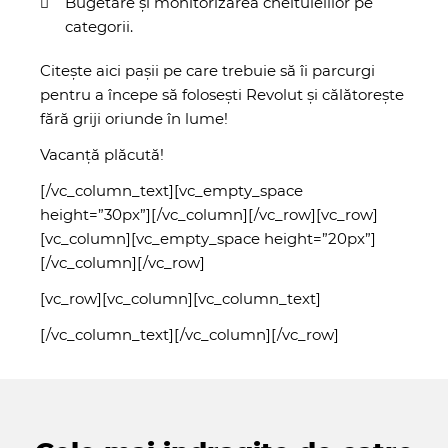
Bugetare și monitorizarea cheltuielilor pe
categorii.
Citește aici
pașii pe care trebuie să îi parcurgi
pentru a începe să folosești Revolut și călătorește
fără griji oriunde în lume!
Vacanță plăcută!
[/vc_column_text][vc_empty_space
height=”30px”][/vc_column][/vc_row][vc_row]
[vc_column][vc_empty_space height=”20px”]
[/vc_column][/vc_row]
[vc_row][vc_column][vc_column_text]
[/vc_column_text][/vc_column][/vc_row]